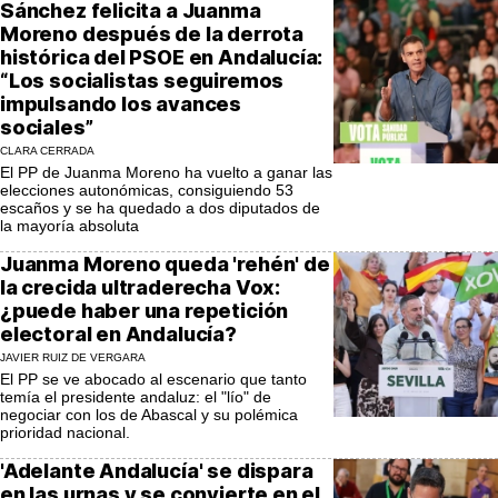
Sánchez felicita a Juanma
Moreno después de la derrota
histórica del PSOE en Andalucía:
“Los socialistas seguiremos
impulsando los avances
sociales”
CLARA CERRADA
El PP de Juanma Moreno ha vuelto a ganar las
elecciones autonómicas, consiguiendo 53
escaños y se ha quedado a dos diputados de
la mayoría absoluta
Juanma Moreno queda 'rehén' de
la crecida ultraderecha Vox:
¿puede haber una repetición
electoral en Andalucía?
JAVIER RUIZ DE VERGARA
El PP se ve abocado al escenario que tanto
temía el presidente andaluz: el "lío" de
negociar con los de Abascal y su polémica
prioridad nacional.
'Adelante Andalucía' se dispara
en las urnas y se convierte en el