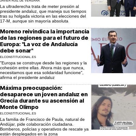
JAVIER RUIZ DE VERGARA
La ultraderecha trata de meter presión al
presidente andaluz, que maneja sus tiempos
tras su holgada victoria en las elecciones del
17-M, aunque sin mayoría absoluta
Moreno reivindica la importancia
de las regiones para el futuro de
Europa: "La voz de Andalucía
debe sonar"
ELCONSTITUCIONAL.ES
"Europa se construye desde las regiones y la
cohesión entre ellas. Ahora más que nunca,
necesitamos que esa solidaridad funcione",
afirma el presidente andaluz
Máxima preocupación:
desaparece un joven andaluz en
Grecia durante su ascensión al
Monte Olimpo
ELCONSTITUCIONAL.ES
La familia de Francisco de Paula, natural de
Andújar, pide colaboración ciudadana.
Bomberos, policías y operativos de rescate ya
están desplegados en la zona