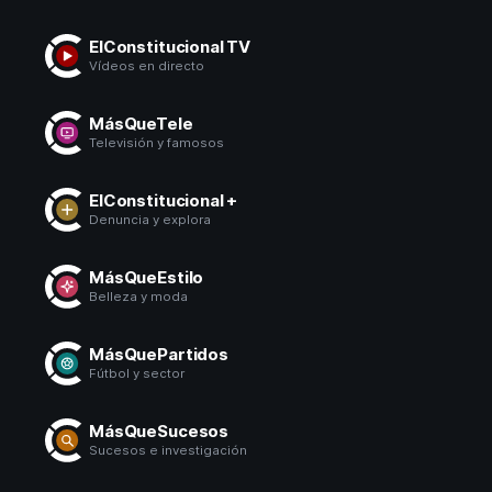
ElConstitucional TV
Vídeos en directo
MásQueTele
Televisión y famosos
ElConstitucional +
Denuncia y explora
MásQueEstilo
Belleza y moda
MásQuePartidos
Fútbol y sector
MásQueSucesos
Sucesos e investigación