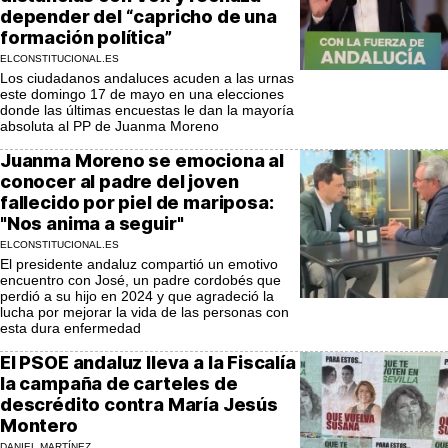
depender del “capricho de una
formación política”
ELCONSTITUCIONAL.ES
Los ciudadanos andaluces acuden a las urnas
este domingo 17 de mayo en una elecciones
donde las últimas encuestas le dan la mayoría
absoluta al PP de Juanma Moreno
Juanma Moreno se emociona al
conocer al padre del joven
fallecido por piel de mariposa:
"Nos anima a seguir"
ELCONSTITUCIONAL.ES
El presidente andaluz compartió un emotivo
encuentro con José, un padre cordobés que
perdió a su hijo en 2024 y que agradeció la
lucha por mejorar la vida de las personas con
esta dura enfermedad
El PSOE andaluz lleva a la Fiscalía
la campaña de carteles de
descrédito contra María Jesús
Montero
DANIEL MARTÍNEZ