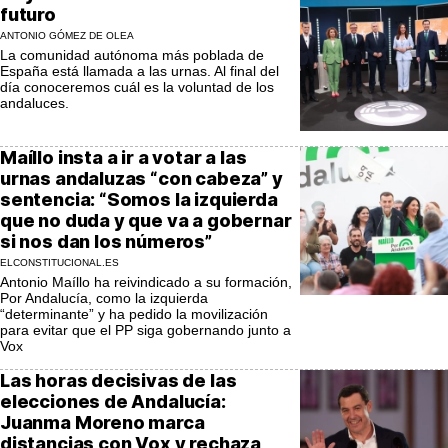
futuro
ANTONIO GÓMEZ DE OLEA
La comunidad autónoma más poblada de
España está llamada a las urnas. Al final del
día conoceremos cuál es la voluntad de los
andaluces.
Maíllo insta a ir a votar a las
urnas andaluzas “con cabeza” y
sentencia: “Somos la izquierda
que no duda y que va a gobernar
si nos dan los números”
ELCONSTITUCIONAL.ES
Antonio Maíllo ha reivindicado a su formación,
Por Andalucía, como la izquierda
“determinante” y ha pedido la movilización
para evitar que el PP siga gobernando junto a
Vox
Las horas decisivas de las
elecciones de Andalucía:
Juanma Moreno marca
distancias con Vox y rechaza