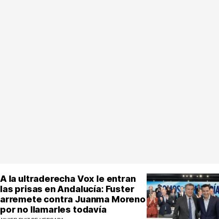
MásQueSucesos
MásQueMercados
JuicioExprés
INVESTIGACIÓN
INTERNACIONAL
OPINIÓN
MUNICIPIOS
A la ultraderecha Vox le entran
las prisas en Andalucía: Fuster
arremete contra Juanma Moreno
por no llamarles todavía