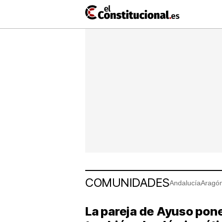
Ir
al
contenido
NACIONAL
COMUNIDADES
ElConstit
TV
MásQueT
COMUNIDADES
Andalucía
Aragó
La pareja de Ayuso pone