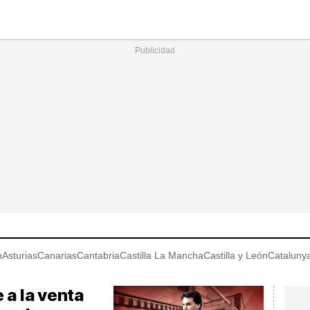
Nacional
Comunidades
Intern
I
ucional
ElConstitucional
MásQuePartidos
MásQueMercado
I
O
+
ele
MásQueEstilo
MásQueSucesos
JuicioExprés
M
n
Asturias
Canarias
Cantabria
Castilla La Mancha
Castilla y León
Cataluny
 a la venta