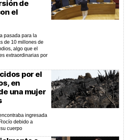
rsión de
on el
a pasada para la
 de 10 millones de
ndios, algo que el
nes extraordinarias por
cidos por el
os, en
 de una mujer
s
 encontraba ingresada
 Rocío debido a
 su cuerpo