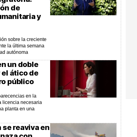
ión de
manitaria y
ón sobre la creciente
nte la última semana
udad autónoma
n un doble
el ático de
ro público
parecencias en la
 licencia necesaria
na planta en una
n se reaviva en
enaza con