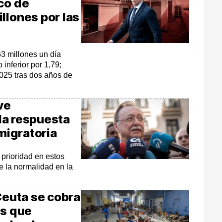
co de
llones por las
63 millones un día
inferior por 1,79;
025 tras dos años de
ve
 la respuesta
 migratoria
prioridad en estos
e la normalidad en la
 Ceuta se cobra
as que