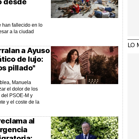
do desde
 han fallecido en lo
esar a la ciudad
LO 
ralan a Ayuso
ático de lujo:
s pillado"
mblea, Manuela
zar el dolor de los
er del PSOE-M y
e y el coste de la
reclama al
ergencia
igratoria: