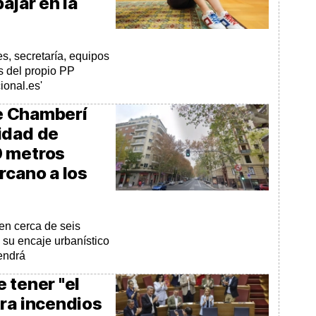
ajar en la
s, secretaría, equipos
s del propio PP
ional.es'
de Chamberí
idad de
0 metros
rcano a los
en cerca de seis
 su encaje urbanístico
tendrá
 tener "el
tra incendios