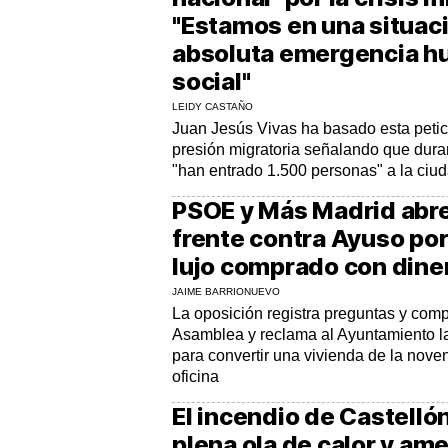
"Estamos en una situac
absoluta emergencia hu
social"
LEIDY CASTAÑO
Juan Jesús Vivas ha basado esta petici
presión migratoria señalando que dura
"han entrado 1.500 personas" a la ci
PSOE y Más Madrid abre
frente contra Ayuso por 
lujo comprado con dine
JAIME BARRIONUEVO
La oposición registra preguntas y com
Asamblea y reclama al Ayuntamiento la
para convertir una vivienda de la nove
oficina
El incendio de Castelló
plena ola de calor y am