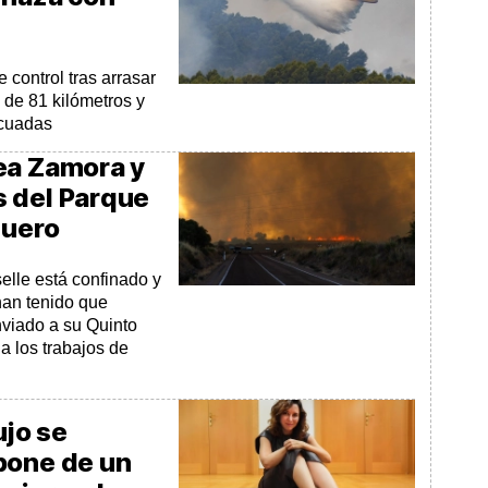
e control tras arrasar
 de 81 kilómetros y
acuadas
ea Zamora y
 del Parque
Duero
elle está confinado y
han tenido que
viado a su Quinto
a los trabajos de
ujo se
pone de un