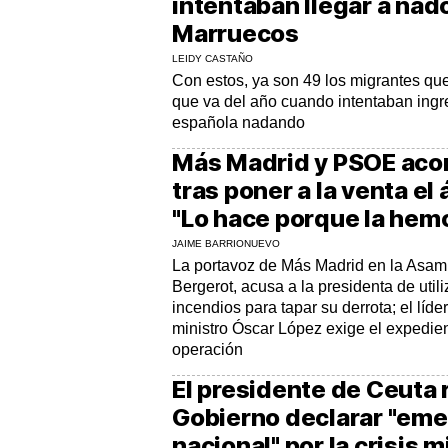
intentaban llegar a na
Marruecos
LEIDY CASTAÑO
Con estos, ya son 49 los migrantes que
que va del año cuando intentaban ingr
española nadando
Más Madrid y PSOE acor
tras poner a la venta el 
"Lo hace porque la hemo
JAIME BARRIONUEVO
La portavoz de Más Madrid en la Asa
Bergerot, acusa a la presidenta de utili
incendios para tapar su derrota; el líd
ministro Óscar López exige el expedient
operación
El presidente de Ceuta 
Gobierno declarar "em
nacional" por la crisis m