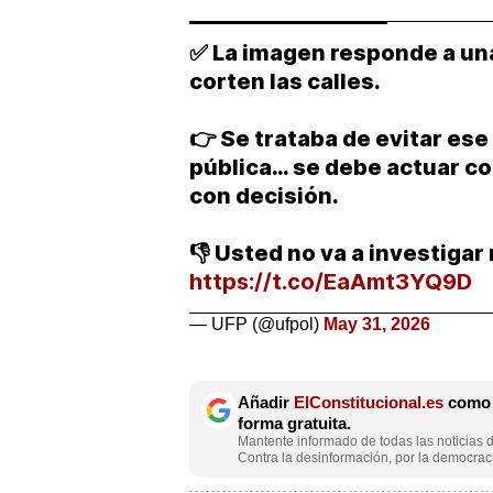
✅ La imagen responde a una
corten las calles.
👉 Se trataba de evitar es
pública… se debe actuar co
con decisión.
👎 Usted no va a investigar
https://t.co/EaAmt3YQ9D
— UFP (@ufpol)
May 31, 2026
Añadir
ElConstitucional.es
como f
forma gratuita.
Mantente informado de todas las noticias d
Contra la desinformación, por la democraci