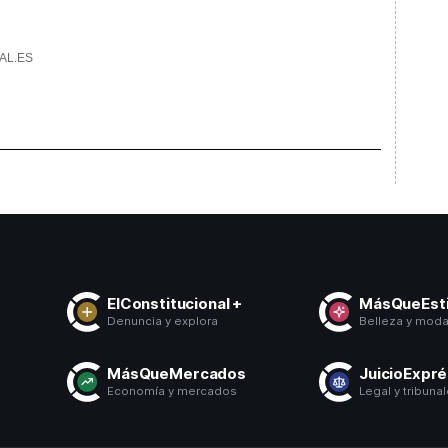
AL.ES
ElConstitucional +
MásQueEsti
Denuncia y explora
Belleza y mod
MásQueMercados
JuicioExpr
Economía y mercados
Legal y tribuna