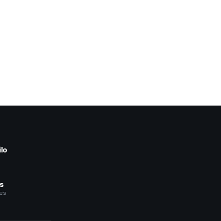
lo
a
és
les