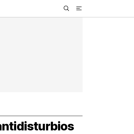
Buscar
+
acional
Investigación
Opinión
Municipios
Más
NVESTIGACIÓN
s
NTERNACIONAL
PINIÓN
UNICIPIOS
antidisturbios