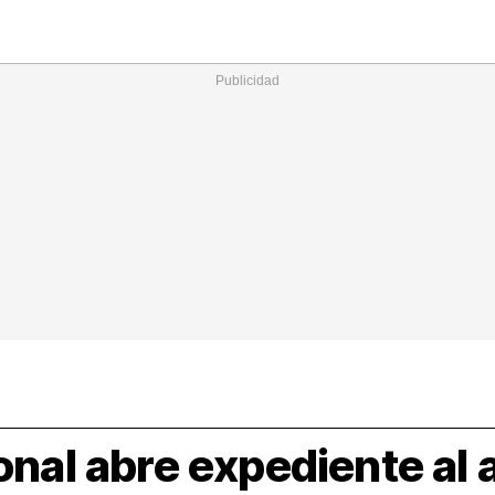
Nacional
Comunidades
Intern
I
ucional
ElConstitucional
MásQuePartidos
MásQueMercado
I
O
+
ele
MásQueEstilo
MásQueSucesos
JuicioExprés
M
onal abre expediente al 