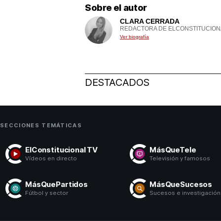
Sobre el autor
CLARA CERRADA
REDACTORA DE ELCONSTITUCION
Ver biografía
DESTACADOS
SECCIONES TEMÁTICAS
ElConstitucional TV
MásQueTele
Vídeos en directo
Televisión y famosos
MásQuePartidos
MásQueSucesos
Fútbol y sector
Sucesos e investigación