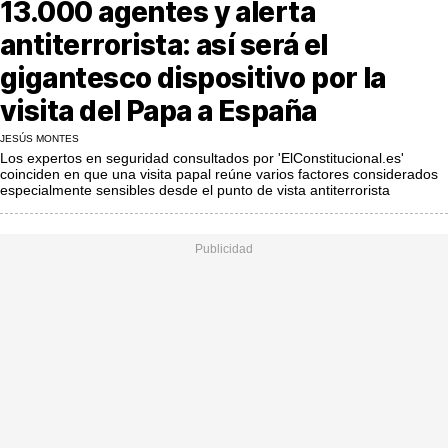
13.000 agentes y alerta
MásQueSucesos
antiterrorista: así será el
MásQueMercados
gigantesco dispositivo por la
JuicioExprés
visita del Papa a España
INVESTIGACIÓN
JESÚS MONTES
Los expertos en seguridad consultados por 'ElConstitucional.es'
INTERNACIONAL
coinciden en que una visita papal reúne varios factores considerados
especialmente sensibles desde el punto de vista antiterrorista
OPINIÓN
MUNICIPIOS