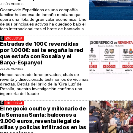
JESÚS MONTES
Oceanwide Expeditions es una compañía
familiar holandesa de tamaño mediano que
opera una flota de gran valor económico. Uno
de sus principales activos ha quedado bajo el
foco internacional tras el brote de hantavirus
EXCLUSIVA
Entradas de 100€ revendidas
por 1.000€: así te engaña la red
que estafa con Rosalía y el
Barça-Espanyol
JESÚS MONTES
Hemos rastreado foros privados, chats de
reventa y diseccionado testimonios de víctimas
directas. Detrás del brillo de la ‘Gira Lux’ de
Rosalía, nuestra investigación confirma una
ingeniería del fraude.
EXCLUSIVA
El negocio oculto y millonario de
la Semana Santa: balcones a
9.000 euros, reventa ilegal de
sillas y policías infiltrados en las