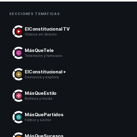
SECCIONES TEMÁTICAS
ElConstitucional TV
Vídeos en directo
MásQueTele
Televisión y famosos
ElConstitucional +
Denuncia y explora
MásQueEstilo
Belleza y moda
MásQuePartidos
Fútbol y sector
MásQueSucesos