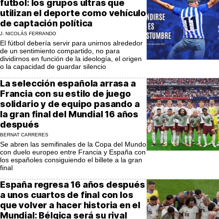
fútbol: los grupos ultras que
utilizan el deporte como vehículo
de captación política
J. NICOLÁS FERRANDO
El fútbol debería servir para unirnos alrededor
de un sentimiento compartido, no para
dividirnos en función de la ideología, el origen
o la capacidad de guardar silencio
La selección española arrasa a
Francia con su estilo de juego
solidario y de equipo pasando a
la gran final del Mundial 16 años
después
BERNAT CARRERES
Se abren las semifinales de la Copa del Mundo
con duelo europeo entre Francia y España con
los españoles consiguiendo el billete a la gran
final
España regresa 16 años después
a unos cuartos de final con los
que volver a hacer historia en el
Mundial: Bélgica será su rival