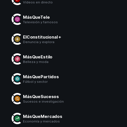
Vídeos en directo
MásQueTele
Televisión y famosos
ElConstitucional +
Denuncia y explora
MásQueEstilo
Belleza y moda
MásQuePartidos
Fútbol y sector
MásQueSucesos
Sucesos e investigación
MásQueMercados
Economía y mercados