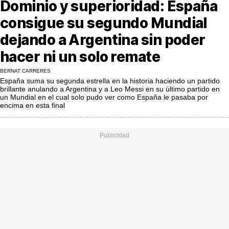
Dominio y superioridad: España
MásQueSucesos
consigue su segundo Mundial
MásQueMercados
dejando a Argentina sin poder
JuicioExprés
hacer ni un solo remate
INVESTIGACIÓN
BERNAT CARRERES
España suma su segunda estrella en la historia haciendo un partido
INTERNACIONAL
brillante anulando a Argentina y a Leo Messi en su último partido en
un Mundial en el cual solo pudo ver como España le pasaba por
OPINIÓN
encima en esta final
MUNICIPIOS