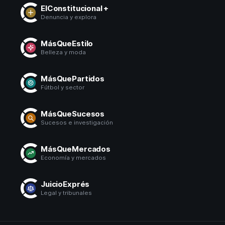
ElConstitucional +
Denuncia y explora
MásQueEstilo
Belleza y moda
MásQuePartidos
Fútbol y sector
MásQueSucesos
Sucesos e investigación
MásQueMercados
Economía y mercados
JuicioExprés
Legal y tribunales