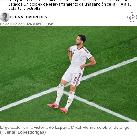
MásQueSucesos
Estados Unidos: exige el levantamiento de una sanción de la FIFA a su
delantero estrella
MásQueMercados
BERNAT CARRERES
Ve
07 de julio de 2026 a las 11:05h
re
JuicioExprés
so
INVESTIGACIÓN
INTERNACIONAL
OPINIÓN
MUNICIPIOS
El goleador en la victoria de España Mikel Merino celebrando el gol.
(Fuente: Lópezdórigaa)