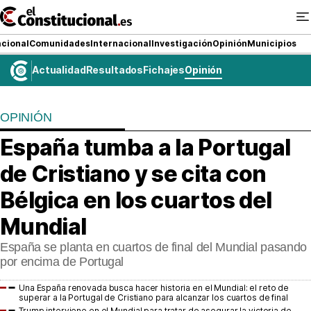
Ir
al
contenido
cional
Comunidades
Internacional
Investigación
Opinión
Municipios
Actualidad
Resultados
Fichajes
Opinión
NACIONAL
OPINIÓN
COMUNIDADES
España tumba a la Portugal
ElConstitucional TV
de Cristiano y se cita con
MásQueTele
Bélgica en los cuartos del
Mundial
ElConstitucional +
España se planta en cuartos de final del Mundial pasando
MásQueEstilo
por encima de Portugal
MásQuePartidos
Una España renovada busca hacer historia en el Mundial: el reto de
superar a la Portugal de Cristiano para alcanzar los cuartos de final
Trump interviene en el Mundial para tratar de asegurar la victoria de