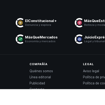
ElConstitucional +
MásQueEsti
Denuncia y explora
Belleza y mod
MásQueMercados
JuicioExpr
Economía y mercados
Legal y tribuna
COMPAÑÍA
LEGAL
Quiénes somos
Aviso legal
Línea editorial
Política de pr
Publicidad
Política de co
Contacto