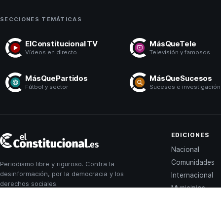
SECCIONES TEMÁTICAS
ElConstitucional TV
MásQueTele
Vídeos en directo
Televisión y famosos
MásQuePartidos
MásQueSucesos
Fútbol y sector
Sucesos e investigación
El
EDICIONES
Constitucional
Nacional
Comunidades
Periodismo libre y riguroso. Contra la
desinformación, por la democracia y los
Internacional
derechos sociales.
Municipios