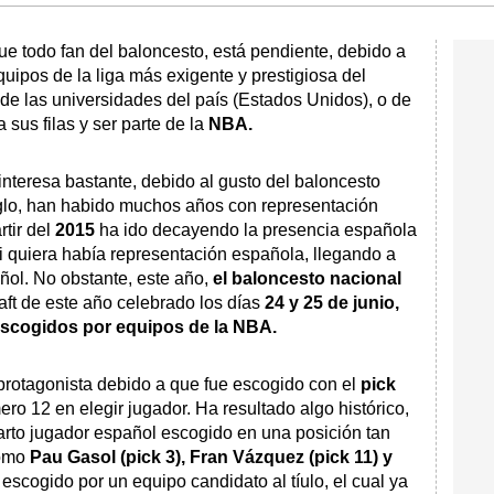
que todo fan del baloncesto, está pendiente, debido a
equipos de la liga más exigente y prestigiosa del
de las universidades del país (Estados Unidos), o de
 sus filas y ser parte de la
NBA.
interesa bastante, debido al gusto del baloncesto
siglo, han habido muchos años con representación
rtir del
2015
ha ido decayendo la presencia española
si quiera había representación española, llegando a
ñol. No obstante, este año,
el baloncesto nacional
raft de este año celebrado los días
24 y 25 de junio,
escogidos
por equipos de la NBA.
 protagonista debido a que fue escogido con el
pick
ero 12 en elegir jugador. Ha resultado algo histórico,
arto jugador español escogido en una posición tan
como
Pau Gasol (pick 3), Fran Vázquez (pick 11) y
scogido por un equipo candidato al tíulo, el cual ya