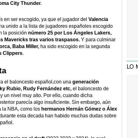
oma City Thunder.
ís en ser escogido, ya que el jugador del
Valencia
 ha unido a la lista de jugadores españoles escogido
n la posición
número 25 por Los Ángeles Lakers,
as Mavericks tras varios traspasos.
Y para culminar
rca, Baba Miller,
ha sido escogido en la segunda
s Clippers
.
LO 
ta
ara el baloncesto español,con una
generación
ky Rubio, Rudy Fernández etc,
el baloncesto de
y un nivel muy alto. Por ello, cuando dicha
sterior parecía algo insuficiente. Sin embargo, aún
a la NBA, como los
hermanos Hernán Gómez o Álex
ue durante esta decada han habido muchas dudas sobre
spañol.