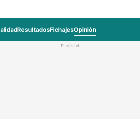
Nacional
Comunidades
Intern
I
alidad
Resultados
Fichajes
Opinión
ucional
ElConstitucional
MásQuePartidos
MásQueMercado
I
O
+
ele
MásQueEstilo
MásQueSucesos
JuicioExprés
M