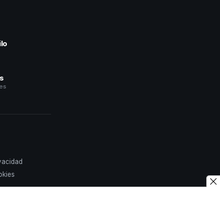
lo
a
és
les
ivacidad
okies