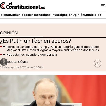
Ir
al
contenido
cional
Comunidades
Internacional
Investigación
Opinión
Municipios
OPINIÓN
NACIONAL
¿Es Putin un líder en apuros?
COMUNIDADES
Pierde el candidato de Trump y Putin en Hungría: gana el moderado
Magyar al ultra Orbán al lograr la mayoría cualificada de dos tercios
ElConstitucional TV
Nos estamos jugando la democracia
JORGE GÓMEZ
MásQueTele
Ver
13 de mayo de 2026 a las 10:59h
rede
socia
ElConstitucional +
MásQueEstilo
MásQuePartidos