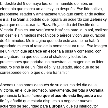
El desfile del 9 de mayo fue, en mi humilde opinión, un
elemento que marca un antes y un después. Ese líder altivo,
prepotente, retador y amenazante tuvo que cambiar de actitud
e ir al
Tio Sam
a pedirle que lograra un acuerdo con
Zelensky
para que no atacaran la Plaza Roja el día del Desfile de la
Victoria. Esto es una vergüenza histórica para, aun así, realizar
un desfile sin medios mecánicos o aéreos y con una duración
de 45 minutos. Me imagino que todo este asunto no habrá
agradado mucho al resto de la nomenclatura rusa. Esa imagen
de un Putin que aparece en escena a prisa y corriendo, con
una gabardina que ocultaba el chaleco, y todas las
protecciones que portaba, no muestran la imagen de un líder
seguro sino la de un líder débil y asustado, algo que no se
corresponde con lo que quiere transmitir.
Apenas unas horas después de su discurso del día de la
Victoria, en el que prometió, nuevamente, derrotar a
Ucrania
,
pronunció la frase
“creo que el asunto está llegando a su
fin”
y añadió que estaría dispuesto a negociar nuevos
acuerdos de seguridad para
Europa
y que su interlocutor