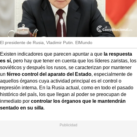
MásQueSucesos
MásQueMercados
JuicioExprés
INVESTIGACIÓN
El presidente de Rusia, Vladimir Putin. ElMundo
INTERNACIONAL
Existen indicadores que parecen apuntar a que
la respuesta
OPINIÓN
es sí,
pero hay que tener en cuenta que los líderes zaristas, los
soviéticos y después los rusos, se caracterizan por mantener
MUNICIPIOS
un
férreo control del aparato del Estado
, especialmente de
aquellos órganos cuya actividad principal es el control o
represión interna. En la Rusia actual, como en todo el pasado
histórico del país, los que llegan al poder se preocupan de
inmediato por
controlar los órganos que le mantendrán
sentado en su silla
.