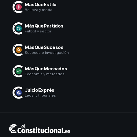
MásQueEstilo
Belleza y moda
MásQuePartidos
Fútbol y sector
MásQueSucesos
Sucesos e investigación
MásQueMercados
Economía y mercados
JuicioExprés
Legal y tribunales
El
Constitucional