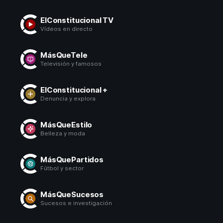
ElConstitucional TV
Vídeos en directo
MásQueTele
Televisión y famosos
ElConstitucional +
Denuncia y explora
MásQueEstilo
Belleza y moda
MásQuePartidos
Fútbol y sector
MásQueSucesos
Sucesos e investigación