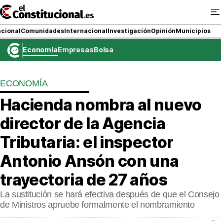
Ir
al
contenido
cional
Comunidades
Internacional
Investigación
Opinión
Municipios
Economía
Empresas
Bolsa
NACIONAL
ECONOMÍA
COMUNIDADES
Hacienda nombra al nuevo
ElConstitucional TV
director de la Agencia
MásQueTele
Tributaria: el inspector
Antonio Ansón con una
ElConstitucional +
trayectoria de 27 años
MásQueEstilo
La sustitución se hará efectiva después de que el Consejo
MásQuePartidos
de Ministros apruebe formalmente el nombramiento