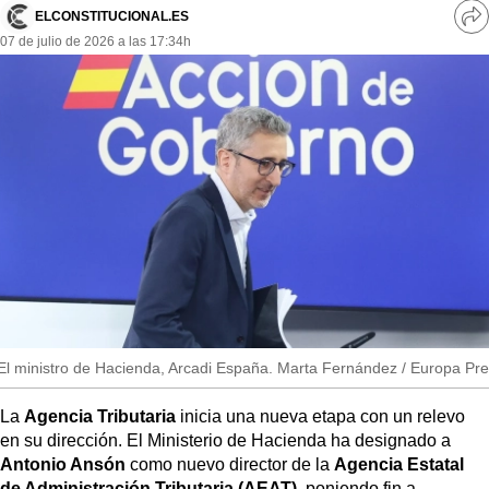
MásQueSucesos
ELCONSTITUCIONAL.ES
Ve
07 de julio de 2026 a las 17:34h
re
MásQueMercados
so
JuicioExprés
INVESTIGACIÓN
INTERNACIONAL
OPINIÓN
MUNICIPIOS
El ministro de Hacienda, Arcadi España. Marta Fernández / Europa Pr
La
Agencia Tributaria
inicia una nueva etapa con un relevo
en su dirección. El Ministerio de Hacienda ha designado a
Antonio Ansón
como nuevo director de la
Agencia Estatal
de Administración Tributaria (AEAT)
, poniendo fin a