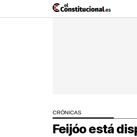
Ir
al
contenido
NACIONAL
COMUNIDADES
ElConstit
TV
MásQueT
CRÓNICAS
Feijóo está dis