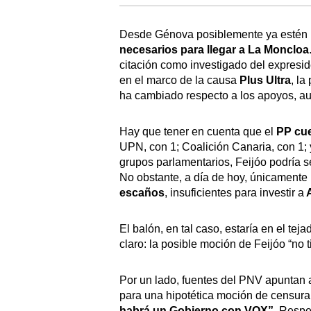
Desde Génova posiblemente ya estén 
necesarios para llegar a La Moncloa
citación como investigado del expresi
en el marco de la causa
Plus Ultra
, la
ha cambiado respecto a los apoyos, au
Hay que tener en cuenta que el
PP cu
UPN, con 1; Coalición Canaria, con 1;
grupos parlamentarios, Feijóo podría s
No obstante, a día de hoy, únicamente
escaños
, insuficientes para investir a
A
El balón, en tal caso, estaría en el te
claro: la posible moción de Feijóo “no t
Por un lado, fuentes del PNV apuntan
para una hipotética moción de censur
habrá un Gobierno con VOX”.
Respec