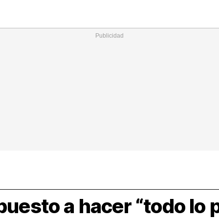
Nacional
Comunidades
Intern
I
ucional
ElConstitucional
MásQuePartidos
MásQueMercado
I
O
+
ele
MásQueEstilo
MásQueSucesos
JuicioExprés
M
puesto a hacer “todo lo 