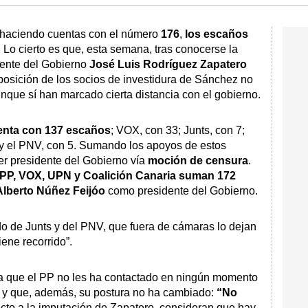
haciendo cuentas con el número
176
,
los escaños
. Lo cierto es que, esta semana, tras conocerse la
dente del Gobierno
José Luis Rodríguez Zapatero
 posición de los socios de investidura de Sánchez no
nque sí han marcado cierta distancia con el gobierno.
enta con 137 escaños
; VOX, con 33; Junts, con 7;
 y el PNV, con 5. Sumando los apoyos de estos
er presidente del Gobierno vía
moción de censura
.
PP, VOX, UPN y Coalición Canaria suman 172
lberto Núñez Feijóo
como presidente del Gobierno.
jado de Junts y del PNV, que fuera de cámaras lo dejan
iene recorrido”.
 a que el PP no les ha contactado en ningún momento
a y que, además, su postura no ha cambiado:
“No
to a la imputación de Zapatero, consideran que hay