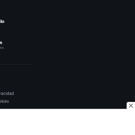
lo
a
és
les
ivacidad
okies