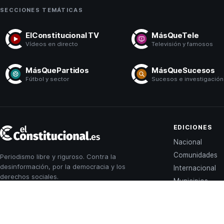
SECCIONES TEMÁTICAS
ElConstitucional TV
MásQueTele
Vídeos en directo
Televisión y famosos
MásQuePartidos
MásQueSucesos
Fútbol y sector
Sucesos e investigación
El
EDICIONES
Constitucional
Nacional
Comunidades
Periodismo libre y riguroso. Contra la
desinformación, por la democracia y los
Internacional
derechos sociales.
Municipios