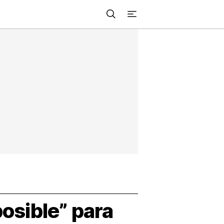
Buscar
+
acional
Investigación
Opinión
Municipios
Más
NVESTIGACIÓN
s
NTERNACIONAL
PINIÓN
UNICIPIOS
posible” para