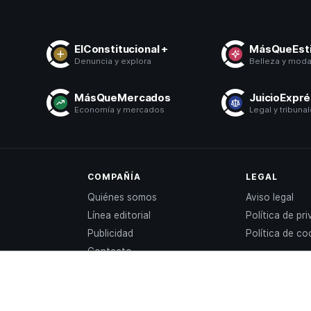
ElConstitucional +
MásQueEsti
Denuncia y explora
Belleza y mod
MásQueMercados
JuicioExpr
Economía y mercados
Legal y tribuna
COMPAÑÍA
LEGAL
Quiénes somos
Aviso legal
Línea editorial
Política de pr
Publicidad
Política de co
Contacto