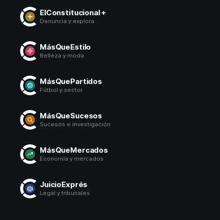
ElConstitucional +
Denuncia y explora
MásQueEstilo
Belleza y moda
MásQuePartidos
Fútbol y sector
MásQueSucesos
Sucesos e investigación
MásQueMercados
Economía y mercados
JuicioExprés
Legal y tribunales