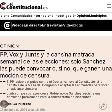
Ir
al
contenido
cional
Comunidades
Internacional
Investigación
Opinión
Municipios
Vídeos
En directo
Entrevistas
Videoblogs
NACIONAL
OPINIÓN
COMUNIDADES
PP, Vox y Junts y la cansina matraca
ElConstitucional TV
semanal de las elecciones: solo Sánchez
las puede convocar o, si no, que ganen una
MásQueTele
moción de censura
ElConstitucional +
El PP redobla el pulso contra el Gobierno: lleva al Constitucional la
negativa de la Mesa del Congreso a aceptar las enmiendas para votar
un adelanto electoral
MásQueEstilo
Junts rompe sus lazos con el Gobierno de Sánchez: registra una
enmienda para que se vote la convocatoria de elecciones
MásQuePartidos
HUGO PEREIRA
Ver
18 de junio de 2026 a las 16:49h