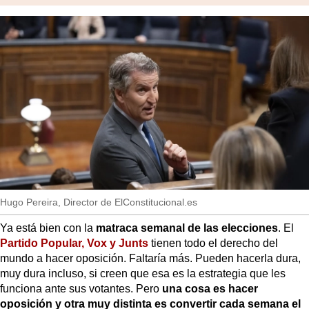
rede
MásQueSucesos
socia
MásQueMercados
JuicioExprés
INVESTIGACIÓN
INTERNACIONAL
OPINIÓN
MUNICIPIOS
Hugo Pereira, Director de ElConstitucional.es
Ya está bien con la
matraca semanal de las elecciones
. El
Partido Popular, Vox y Junts
tienen todo el derecho del
mundo a hacer oposición. Faltaría más. Pueden hacerla dura,
muy dura incluso, si creen que esa es la estrategia que les
funciona ante sus votantes. Pero
una cosa es hacer
oposición y otra muy distinta es convertir cada semana el