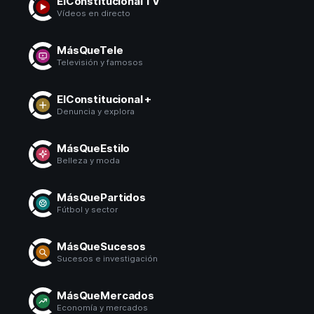
ElConstitucional TV
Vídeos en directo
MásQueTele
Televisión y famosos
ElConstitucional +
Denuncia y explora
MásQueEstilo
Belleza y moda
MásQuePartidos
Fútbol y sector
MásQueSucesos
Sucesos e investigación
MásQueMercados
Economía y mercados