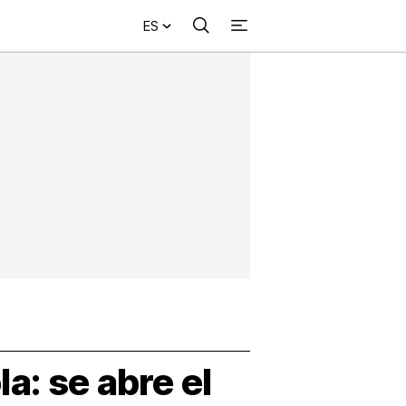
ES
Buscar
+
acional
Investigación
Opinión
Municipios
Más
NVESTIGACIÓN
s
NTERNACIONAL
PINIÓN
UNICIPIOS
a: se abre el