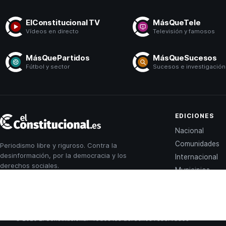
ElConstitucional TV
MásQueTele
Vídeos en directo
Televisión y famosos
MásQuePartidos
MásQueSucesos
Fútbol y sector
Sucesos e investigación
El
EDICIONES
Constitucional
Nacional
Comunidades
Periodismo libre y riguroso. Contra la
desinformación, por la democracia y los
Internacional
derechos sociales.
Municipios
© 2026 El Constitucional · Todos los derechos reservados