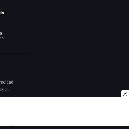
lo
a
és
les
ivacidad
okies
idad
Cookies