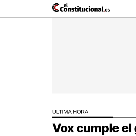
Ir
al
contenido
NACIONAL
COMUNIDADES
ElConstit
TV
MásQueT
ÚLTIMA HORA
Vox cumple el 