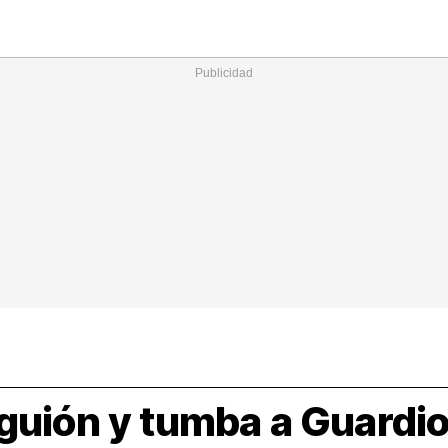
Nacional
Comunidades
Intern
I
ucional
ElConstitucional
MásQuePartidos
MásQueMercado
I
O
+
ele
MásQueEstilo
MásQueSucesos
JuicioExprés
M
guión y tumba a Guardiol