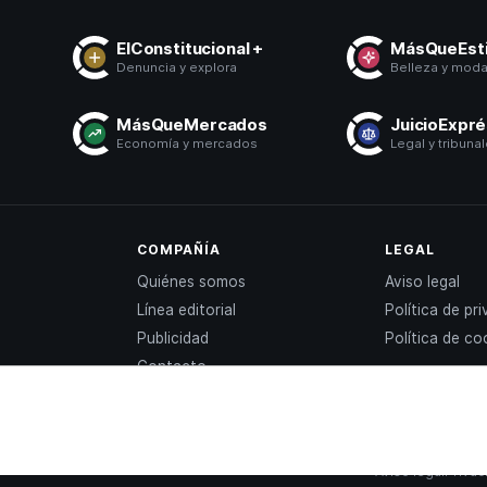
ElConstitucional +
MásQueEsti
Denuncia y explora
Belleza y mod
MásQueMercados
JuicioExpr
Economía y mercados
Legal y tribuna
COMPAÑÍA
LEGAL
Quiénes somos
Aviso legal
Línea editorial
Política de pr
Publicidad
Política de co
Contacto
Aviso legal
Privac