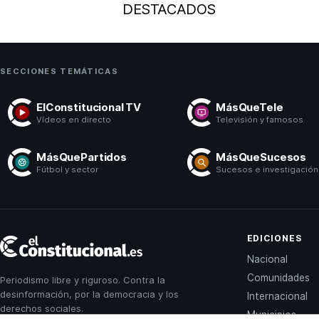
DESTACADOS
SECCIONES TEMÁTICAS
ElConstitucional TV
MásQueTele
Vídeos en directo
Televisión y famosos
MásQuePartidos
MásQueSucesos
Fútbol y sector
Sucesos e investigación
El
EDICIONES
Constitucional
Nacional
Comunidades
Periodismo libre y riguroso. Contra la
desinformación, por la democracia y los
Internacional
derechos sociales.
Municipios