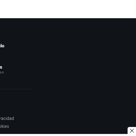
lo
a
és
les
ivacidad
okies