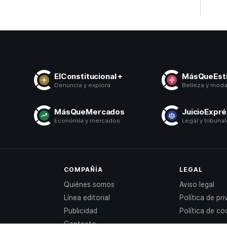
ElConstitucional +
MásQueEsti
Denuncia y explora
Belleza y mod
MásQueMercados
JuicioExpr
Economía y mercados
Legal y tribuna
COMPAÑÍA
LEGAL
Quiénes somos
Aviso legal
Línea editorial
Política de pr
Publicidad
Política de co
Contacto