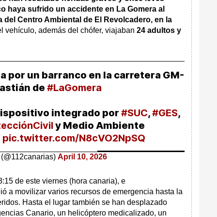
co haya sufrido un accidente en La Gomera al
ra del Centro Ambiental de El Revolcadero, en la
el vehículo, además del chófer, viajaban
24 adultos y
a por un barranco en la carretera GM-
bastián de
#LaGomera
dispositivo integrado por
#SUC
,
#GES
,
ecciónCivil
y Medio Ambiente
a
pic.twitter.com/N8cVO2NpSQ
 (@112canarias)
April 10, 2026
:15 de este viernes (hora canaria), e
ó a movilizar varios recursos de emergencia hasta la
eridos. Hasta el lugar también se han desplazado
gencias Canario, un helicóptero medicalizado, un