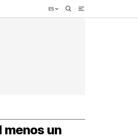
ES
Buscar
+
acional
Investigación
Opinión
Municipios
Más
NVESTIGACIÓN
s
NTERNACIONAL
PINIÓN
UNICIPIOS
l menos un