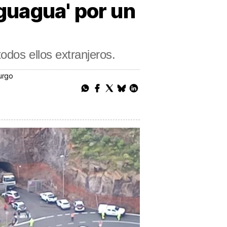
'guagua' por un
odos ellos extranjeros.
urgo