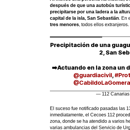
después de que una autobús turísti
precipitarse por una ladera a la altu
capital de la isla, San Sebastián
. En 
tres menores
, todos ellos extranjeros.
Precipitación de una guagu
2, San Se
➡️Actuando en la zona un 
@guardiacivil
,
#Prot
@CabildoLaGomer
— 112 Canarias
El suceso fue notificado pasadas las 13
inmediatamente, el Cecoes 112 procedi
zona, donde se ha atendido a varios h
varias ambulancias del Servicio de Ur