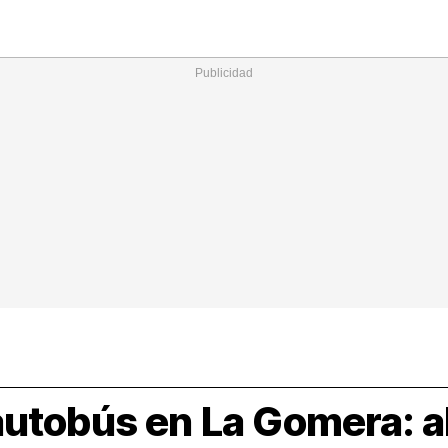
Nacional
Comunidades
Intern
I
ucional
ElConstitucional
MásQuePartidos
MásQueMercado
I
O
+
ele
MásQueEstilo
MásQueSucesos
JuicioExprés
M
autobús en La Gomera: a