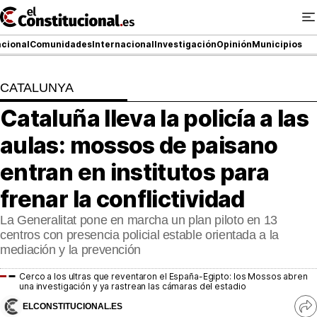
Ir
al
contenido
cional
Comunidades
Internacional
Investigación
Opinión
Municipios
CATALUNYA
NACIONAL
Cataluña lleva la policía a las
COMUNIDADES
aulas: mossos de paisano
ElConstitucional TV
entran en institutos para
frenar la conflictividad
MásQueTele
La Generalitat pone en marcha un plan piloto en 13
ElConstitucional +
centros con presencia policial estable orientada a la
mediación y la prevención
MásQueEstilo
Cerco a los ultras que reventaron el España-Egipto: los Mossos abren
una investigación y ya rastrean las cámaras del estadio
MásQuePartidos
ELCONSTITUCIONAL.ES
Ve