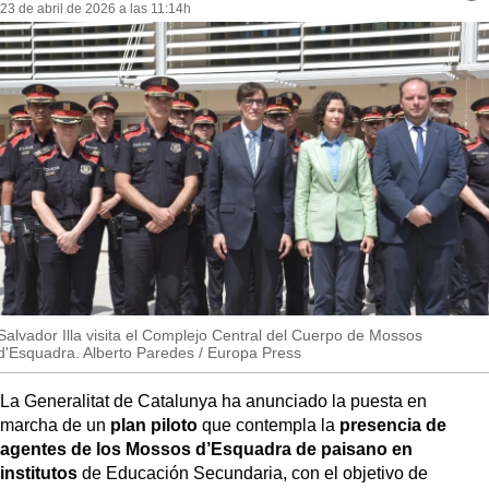
MásQueSucesos
23 de abril de 2026 a las 11:14h
re
so
MásQueMercados
JuicioExprés
INVESTIGACIÓN
INTERNACIONAL
OPINIÓN
MUNICIPIOS
Salvador Illa visita el Complejo Central del Cuerpo de Mossos
d'Esquadra. Alberto Paredes / Europa Press
La Generalitat de Catalunya ha anunciado la puesta en
marcha de un
plan piloto
que contempla la
presencia de
agentes de los Mossos d’Esquadra de paisano en
institutos
de Educación Secundaria, con el objetivo de