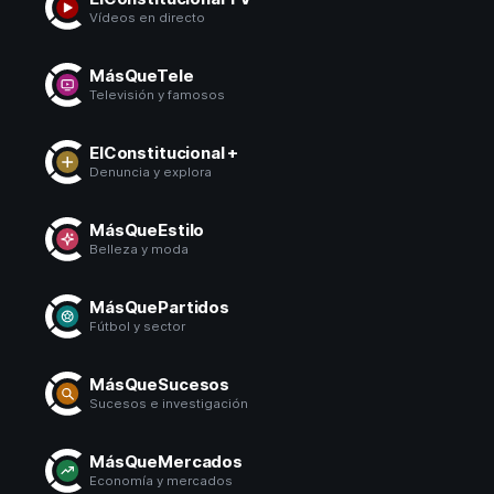
Vídeos en directo
MásQueTele
Televisión y famosos
ElConstitucional +
Denuncia y explora
MásQueEstilo
Belleza y moda
MásQuePartidos
Fútbol y sector
MásQueSucesos
Sucesos e investigación
MásQueMercados
Economía y mercados