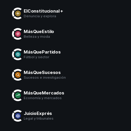
ElConstitucional +
Denuncia y explora
MásQueEstilo
Belleza y moda
MásQuePartidos
Fútbol y sector
MásQueSucesos
Sucesos e investigación
MásQueMercados
Economía y mercados
JuicioExprés
Legal y tribunales