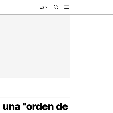
ES
Buscar
+
acional
Investigación
Opinión
Municipios
Más
NVESTIGACIÓN
s
NTERNACIONAL
PINIÓN
UNICIPIOS
 una "orden de