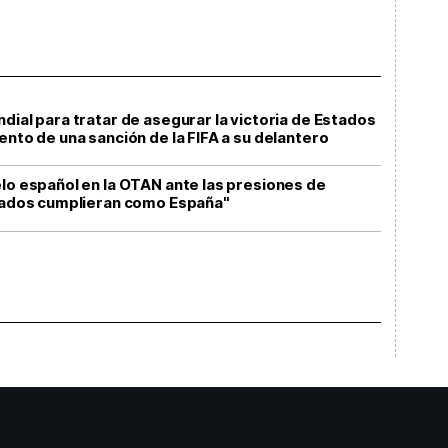
dial para tratar de asegurar la victoria de Estados
ento de una sanción de la FIFA a su delantero
elo español en la OTAN ante las presiones de
liados cumplieran como España"