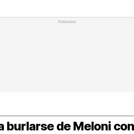
Nacional
Comunidades
Intern
I
ucional
ElConstitucional
MásQuePartidos
MásQueMercado
I
O
+
ele
MásQueEstilo
MásQueSucesos
JuicioExprés
M
 burlarse de Meloni con