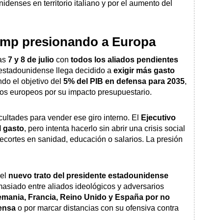
idenses en territorio italiano y por el aumento del
ump presionando a Europa
ías
7 y 8 de julio
con
todos los aliados pendientes
estadounidense llega decidido a
exigir más gasto
do el objetivo del
5% del PIB en defensa para 2035
,
nos europeos por su impacto presupuestario.
icultades para vender ese giro interno. El
Ejecutivo
l gasto
, pero intenta hacerlo sin abrir una crisis social
 recortes en sanidad, educación o salarios. La presión
 el
nuevo trato del presidente estadounidense
masiado entre aliados ideológicos y adversarios
lemania, Francia, Reino Unido y España por no
fensa
o por marcar distancias con su ofensiva contra