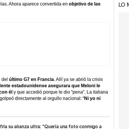
LO 
las. Ahora aparece convertida en
objetivo de las
e del
último G7 en Francia
. Allí ya se abrió la crisis
idente estadounidense asegurara que Meloni le
con él
y que accedió porque le dio “pena”. La italiana
olpeó directamente al orgullo nacional: “
Ni yo ni
ría su alianza ultra: “Quería una foto conmigo a