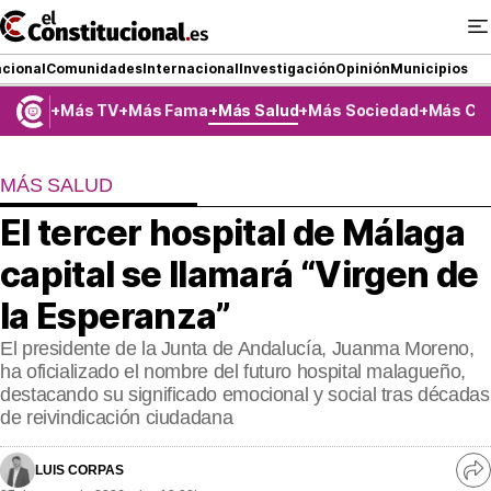
Ir
al
contenido
cional
Comunidades
Internacional
Investigación
Opinión
Municipios
Más TV
Más Fama
Más Salud
Más Sociedad
Más Co
NACIONAL
MÁS SALUD
COMUNIDADES
El tercer hospital de Málaga
ElConstitucional TV
capital se llamará “Virgen de
MásQueTele
la Esperanza”
El presidente de la Junta de Andalucía, Juanma Moreno,
ElConstitucional +
ha oficializado el nombre del futuro hospital malagueño,
destacando su significado emocional y social tras décadas
MásQueEstilo
de reivindicación ciudadana
MásQuePartidos
LUIS CORPAS
Ve