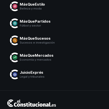
MásQueEstilo
Belleza y moda
MásQuePartidos
Fútbol y sector
MásQueSucesos
Sucesos e investigación
MásQueMercados
Economía y mercados
JuicioExprés
Legal y tribunales
El
Constitucional