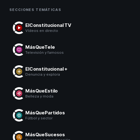
SECCIONES TEMÁTICAS
ElConstitucional TV
Vídeos en directo
MásQueTele
Televisión y famosos
ElConstitucional +
Denuncia y explora
MásQueEstilo
Belleza y moda
MásQuePartidos
Fútbol y sector
MásQueSucesos