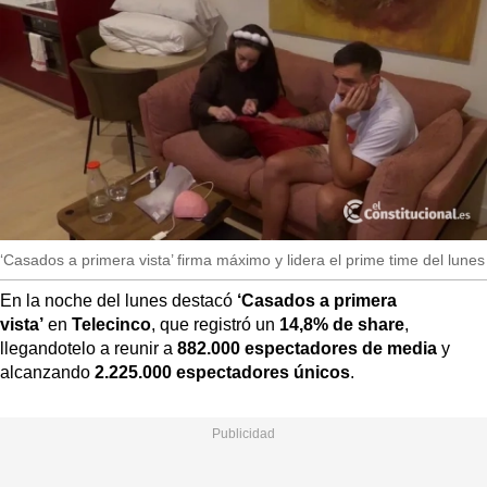
MásQueSucesos
MásQueMercados
JuicioExprés
INVESTIGACIÓN
INTERNACIONAL
OPINIÓN
MUNICIPIOS
‘Casados a primera vista’ firma máximo y lidera el prime time del lunes
En la noche del lunes destacó
‘Casados a primera
vista’
en
Telecinco
, que registró un
14,8% de share
,
llegandotelo a reunir a
882.000 espectadores de media
y
alcanzando
2.225.000 espectadores únicos
.