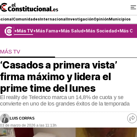
Ir
al
contenido
cional
Comunidades
Internacional
Investigación
Opinión
Municipios
Más TV
Más Fama
Más Salud
Más Sociedad
Más Co
NACIONAL
MÁS TV
COMUNIDADES
‘Casados a primera vista’
ElConstitucional TV
firma máximo y lidera el
MásQueTele
prime time del lunes
El reality de Telecinco marca un 14,8% de cuota y se
ElConstitucional +
convierte en uno de los grandes éxitos de la temporada
MásQueEstilo
LUIS CORPAS
Ve
MásQuePartidos
03 de marzo de 2026 a las 11:13h
re
so