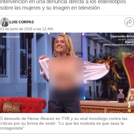
intervención en una denuncia directa a los estereotipos
MásQueSucesos
sobre las mujeres y su imagen en televisión
MásQueMercados
LUIS CORPAS
Ve
JuicioExprés
03 de junio de 2026 a las 12:46h
re
so
INVESTIGACIÓN
INTERNACIONAL
OPINIÓN
MUNICIPIOS
El desnudo de Henar Álvarez en TVE y su viral monólogo contra las
críticas por su forma de vestir: "Lo que les molesta es que seas la
protagonista"