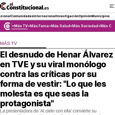
Ir
al
contenido
cional
Comunidades
Internacional
Investigación
Opinión
Municipios
Más TV
Más Fama
Más Salud
Más Sociedad
Más Co
NACIONAL
MÁS TV
COMUNIDADES
El desnudo de Henar Álvarez
ElConstitucional TV
en TVE y su viral monólogo
MásQueTele
contra las críticas por su
forma de vestir: "Lo que les
ElConstitucional +
molesta es que seas la
MásQueEstilo
protagonista"
MásQuePartidos
La presentadora de 'Al cielo con ella' convierte su