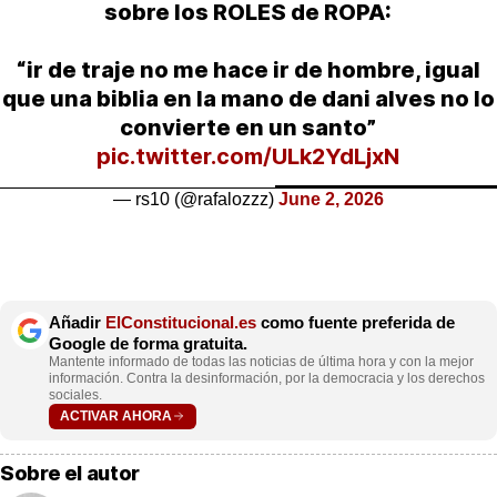
sobre los ROLES de ROPA:
“ir de traje no me hace ir de hombre, igual
que una biblia en la mano de dani alves no lo
convierte en un santo”
pic.twitter.com/ULk2YdLjxN
— ‎rs10 (@rafalozzz)
June 2, 2026
Añadir
ElConstitucional.es
como fuente preferida de
Google de forma gratuita.
Mantente informado de todas las noticias de última hora y con la mejor
información. Contra la desinformación, por la democracia y los derechos
sociales.
ACTIVAR AHORA
Sobre el autor