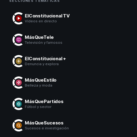
SECCIONES TEMÁTICAS
ElConstitucional TV
Vídeos en directo
MásQueTele
Televisión y famosos
ElConstitucional +
Denuncia y explora
MásQueEstilo
Belleza y moda
MásQuePartidos
Fútbol y sector
MásQueSucesos
Sucesos e investigación