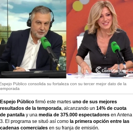
MásQueSucesos
so
MásQueMercados
JuicioExprés
INVESTIGACIÓN
INTERNACIONAL
OPINIÓN
MUNICIPIOS
Espejo Público consolida su fortaleza con su tercer mejor dato de la
temporada
Espejo Público
firmó este martes
uno de sus mejores
resultados de la temporada
, alcanzando un
14% de cuota
de pantalla
y una
media de 375.000 espectadores
en Antena
3. El programa se situó así como
la primera opción entre las
cadenas comerciales
en su franja de emisión.