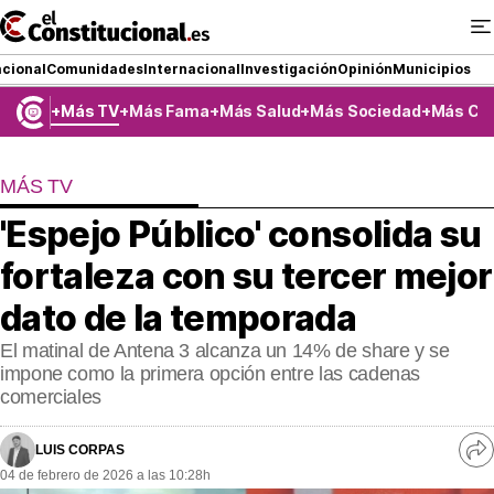
Ir
al
contenido
cional
Comunidades
Internacional
Investigación
Opinión
Municipios
Más TV
Más Fama
Más Salud
Más Sociedad
Más Co
NACIONAL
MÁS TV
COMUNIDADES
'Espejo Público' consolida su
ElConstitucional TV
fortaleza con su tercer mejor
MásQueTele
dato de la temporada
El matinal de Antena 3 alcanza un 14% de share y se
ElConstitucional +
impone como la primera opción entre las cadenas
comerciales
MásQueEstilo
MásQuePartidos
LUIS CORPAS
Ve
04 de febrero de 2026 a las 10:28h
re