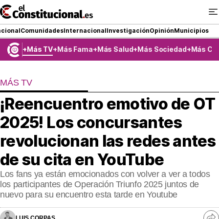
Ir
al
contenido
cional
Comunidades
Internacional
Investigación
Opinión
Municipios
Más TV
Más Fama
Más Salud
Más Sociedad
Más Co
NACIONAL
MÁS TV
COMUNIDADES
¡Reencuentro emotivo de OT
ElConstitucional TV
2025! Los concursantes
MásQueTele
revolucionan las redes antes
de su cita en YouTube
ElConstitucional +
Los fans ya están emocionados con volver a ver a todos
MásQueEstilo
los participantes de Operación Triunfo 2025 juntos de
nuevo para su encuentro esta tarde en Youtube
MásQuePartidos
LUIS CORPAS