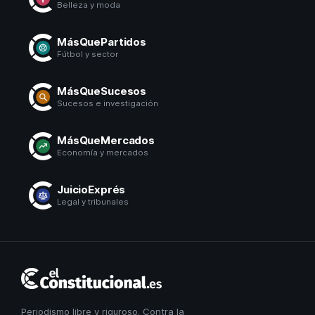
Belleza y moda
MásQuePartidos
Fútbol y sector
MásQueSucesos
Sucesos e investigación
MásQueMercados
Economía y mercados
JuicioExprés
Legal y tribunales
El
Constitucional
Periodismo libre y riguroso. Contra la