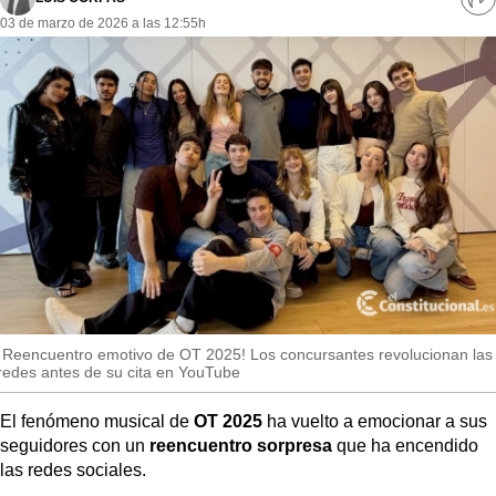
MásQueSucesos
Ve
03 de marzo de 2026 a las 12:55h
re
so
MásQueMercados
JuicioExprés
INVESTIGACIÓN
INTERNACIONAL
OPINIÓN
MUNICIPIOS
¡Reencuentro emotivo de OT 2025! Los concursantes revolucionan las
redes antes de su cita en YouTube
El fenómeno musical de
OT 2025
ha vuelto a emocionar a sus
seguidores con un
reencuentro sorpresa
que ha encendido
las redes sociales.