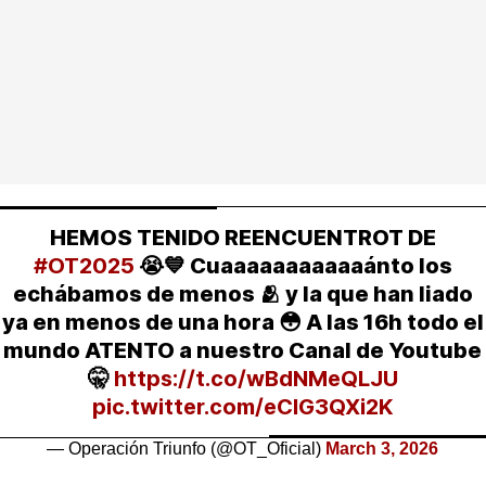
HEMOS TENIDO REENCUENTROT DE
#OT2025
😭💙 Cuaaaaaaaaaaaánto los
echábamos de menos 🫂 y la que han liado
ya en menos de una hora 😳 A las 16h todo el
mundo ATENTO a nuestro Canal de Youtube
🤫
https://t.co/wBdNMeQLJU
pic.twitter.com/eClG3QXi2K
— Operación Triunfo (@OT_Oficial)
March 3, 2026