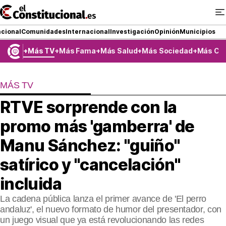
Ir
al
contenido
cional
Comunidades
Internacional
Investigación
Opinión
Municipios
Más TV
Más Fama
Más Salud
Más Sociedad
Más Co
NACIONAL
MÁS TV
COMUNIDADES
RTVE sorprende con la
ElConstitucional TV
promo más 'gamberra' de
MásQueTele
Manu Sánchez: "guiño"
satírico y "cancelación"
ElConstitucional +
incluida
MásQueEstilo
La cadena pública lanza el primer avance de 'El perro
MásQuePartidos
andaluz', el nuevo formato de humor del presentador, con
un juego visual que ya está revolucionando las redes