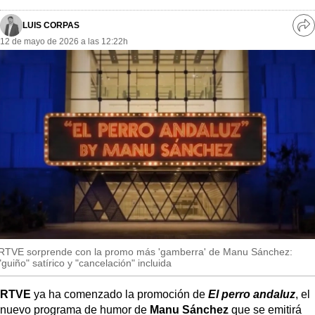
MásQueSucesos
LUIS CORPAS
Ve
MásQueMercados
12 de mayo de 2026 a las 12:22h
re
so
JuicioExprés
INVESTIGACIÓN
INTERNACIONAL
OPINIÓN
MUNICIPIOS
RTVE sorprende con la promo más 'gamberra' de Manu Sánchez:
"guiño" satírico y "cancelación" incluida
RTVE
ya ha comenzado la promoción de
El perro andaluz
, el
nuevo programa de humor de
Manu Sánchez
que se emitirá