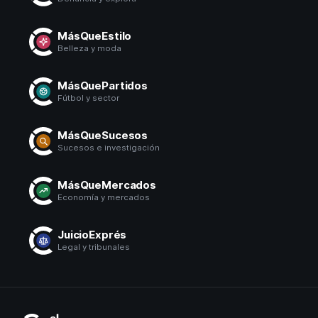
MásQueEstilo
Belleza y moda
MásQuePartidos
Fútbol y sector
MásQueSucesos
Sucesos e investigación
MásQueMercados
Economía y mercados
JuicioExprés
Legal y tribunales
El