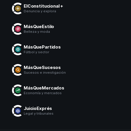
ElConstitucional +
Denuncia y explora
MásQueEstilo
Belleza y moda
MásQuePartidos
Fútbol y sector
MásQueSucesos
Sucesos e investigación
MásQueMercados
Economía y mercados
JuicioExprés
Legal y tribunales