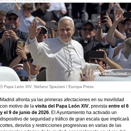
re
MásQueSucesos
so
MásQueMercados
JuicioExprés
INVESTIGACIÓN
INTERNACIONAL
OPINIÓN
MUNICIPIOS
El Papa León XIV. Stefano Spaziani / Europa Press
Madrid afronta ya las primeras afectaciones en su movilidad
con motivo de la
visita del Papa León XIV
, prevista
entre el 6
y el 9 de junio de 2026
. El Ayuntamiento ha activado un
dispositivo de seguridad y tráfico de gran escala que implicará
cortes, desvíos y restricciones progresivas en varias de las