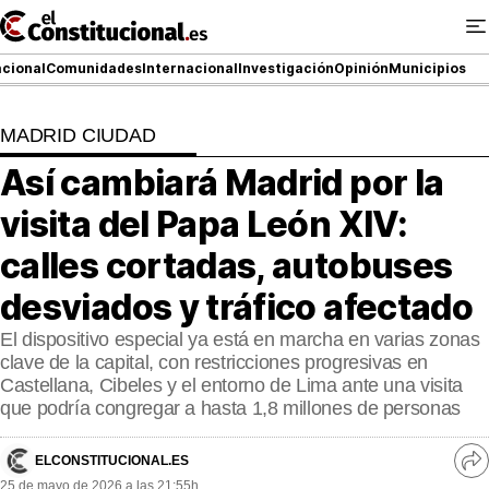
Ir
al
contenido
cional
Comunidades
Internacional
Investigación
Opinión
Municipios
MADRID CIUDAD
NACIONAL
Así cambiará Madrid por la
COMUNIDADES
visita del Papa León XIV:
ElConstitucional TV
calles cortadas, autobuses
desviados y tráfico afectado
MásQueTele
El dispositivo especial ya está en marcha en varias zonas
ElConstitucional +
clave de la capital, con restricciones progresivas en
Castellana, Cibeles y el entorno de Lima ante una visita
MásQueEstilo
que podría congregar a hasta 1,8 millones de personas
MásQuePartidos
ELCONSTITUCIONAL.ES
Ve
25 de mayo de 2026 a las 21:55h