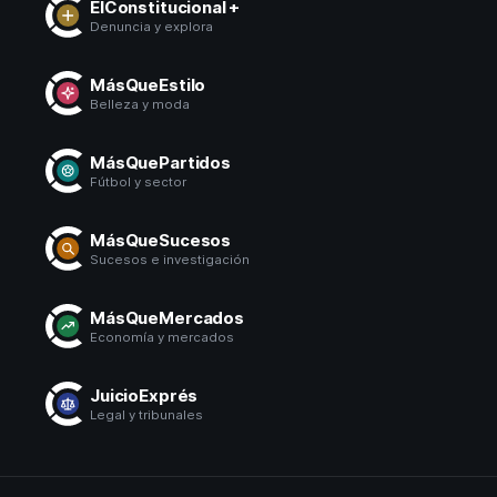
ElConstitucional +
Denuncia y explora
MásQueEstilo
Belleza y moda
MásQuePartidos
Fútbol y sector
MásQueSucesos
Sucesos e investigación
MásQueMercados
Economía y mercados
JuicioExprés
Legal y tribunales