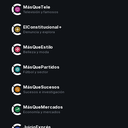
MásQueTele
Televisión y famosos
ElConstitucional +
Denuncia y explora
MásQueEstilo
Belleza y moda
MásQuePartidos
Fútbol y sector
MásQueSucesos
Sucesos e investigación
MásQueMercados
Economía y mercados
JuicioExprés