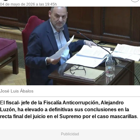
MásQueSucesos
04 de mayo de 2026 a las 19:45h
re
so
MásQueMercados
JuicioExprés
INVESTIGACIÓN
INTERNACIONAL
OPINIÓN
MUNICIPIOS
José Luis Ábalos
E
l fiscal- jefe de la Fiscalía Anticorrupción, Alejandro
Luzón, ha elevado a definitivas sus conclusiones en la
recta final del juicio en el Supremo por el caso mascarillas
.