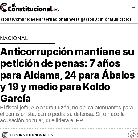
Ir
al
contenido
cional
Comunidades
Internacional
Investigación
Opinión
Municipios
NACIONAL
NACIONAL
Anticorrupción mantiene su
COMUNIDADES
petición de penas: 7 años
ElConstitucional TV
para Aldama, 24 para Ábalos
y 19 y medio para Koldo
MásQueTele
García
ElConstitucional +
El fiscal-jefe, Alejandro Luzón, no aplica atenuantes para
MásQueEstilo
el comisionista, como pedía su defensa. Sí lo hace la
acusación popular, que lidera el PP.
MásQuePartidos
ELCONSTITUCIONAL.ES
Ve