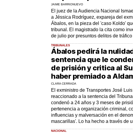
JAIME BARRIONUEVO
El juez de la Audiencia Nacional Isma
a Jéssica Rodríguez, expareja del exmi
Ábalos, en la pieza del 'caso Koldo' qu
tribunal. El magistrado la cita como in
de julio por presuntos delitos de tráfico 
TRIBUNALES
Ábalos pedirá la nulidad
sentencia que le conde
de prisión y critica al 
haber premiado a Alda
CLARA CERRADA
El exministro de Transportes José Luis
reaccionado a la sentencia del Tribun
condenó a 24 años y 3 meses de prisió
pertenencia a organización criminal, co
influencias y malversación en el deno
mascarillas'. Lo ha hecho a través de un
NACIONAL