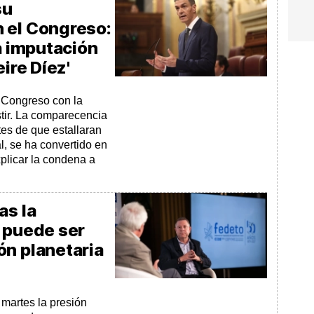
su
 el Congreso:
la imputación
eire Díez'
 Congreso con la
stir. La comparecencia
ntes de que estallaran
l, se ha convertido en
plicar la condena a
as la
o puede ser
ón planetaria
martes la presión