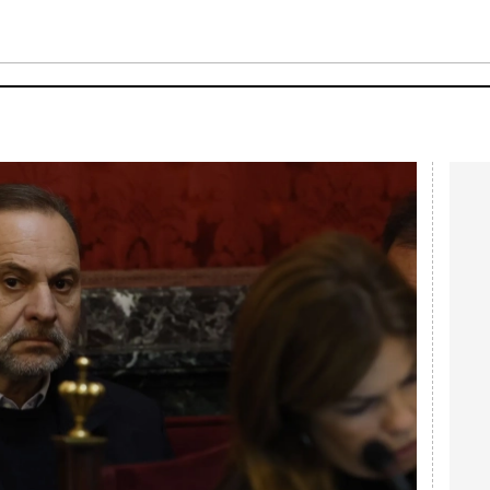
Nacional
Comunidades
Intern
I
ucional
ElConstitucional
MásQuePartidos
MásQueMercado
I
O
+
ele
MásQueEstilo
MásQueSucesos
JuicioExprés
M