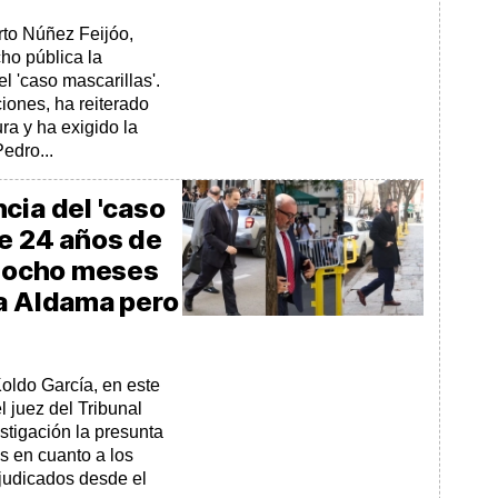
rto Núñez Feijóo,
ho pública la
l 'caso mascarillas'.
ciones, ha reiterado
a y ha exigido la
edro...
cia del 'caso
de 24 años de
y ocho meses
ra Aldama pero
oldo García, en este
l juez del Tribunal
stigación la presunta
s en cuanto a los
djudicados desde el