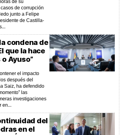
horas de su
 casos de corrupción
edo junto a Felipe
esidente de Castilla-
...
 la condena de
El que la hace
s o Ayuso”
ontener el impacto
alos después del
ma Saiz, ha defendido
momento” las
imeras investigaciones
 en...
ontinuidad del
edras en el