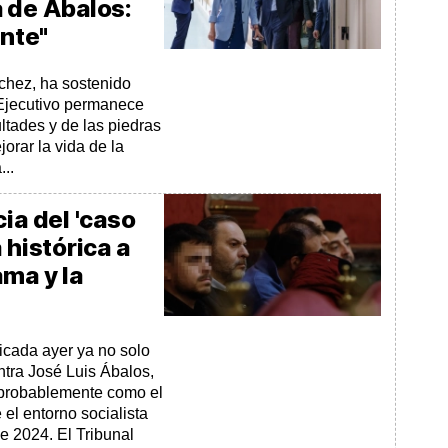
 de Ábalos:
ente"
chez, ha sostenido
 Ejecutivo permanece
ultades y de las piedras
orar la vida de la
..
ia del 'caso
 histórica a
ama y la
icada ayer ya no solo
ntra José Luis Ábalos,
 probablemente como el
 el entorno socialista
e 2024. El Tribunal