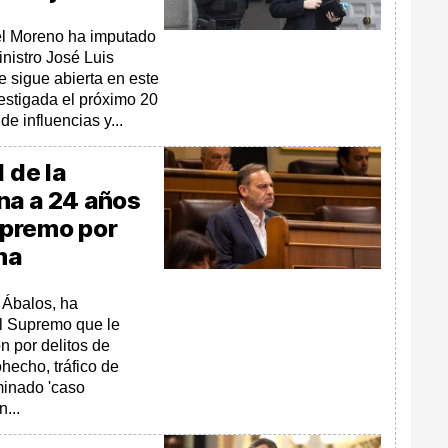
el Moreno ha imputado
nistro José Luis
e sigue abierta en este
vestigada el próximo 20
de influencias y...
 de la
na a 24 años
Supremo por
ma
 Ábalos, ha
al Supremo que le
n por delitos de
hecho, tráfico de
minado 'caso
...