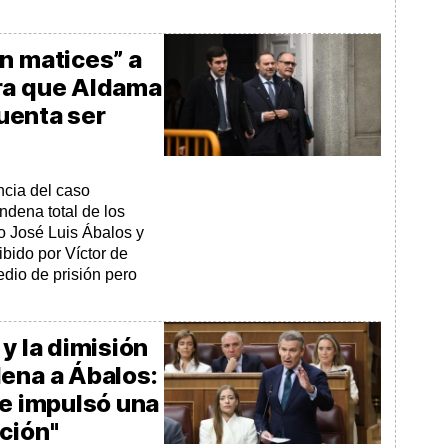
n matices” a
ra que Aldama
cuenta ser
ncia del caso
ndena total de los
o José Luis Ábalos y
ibido por Víctor de
dio de prisión pero
y la dimisión
dena a Ábalos:
ue impulsó una
ción"