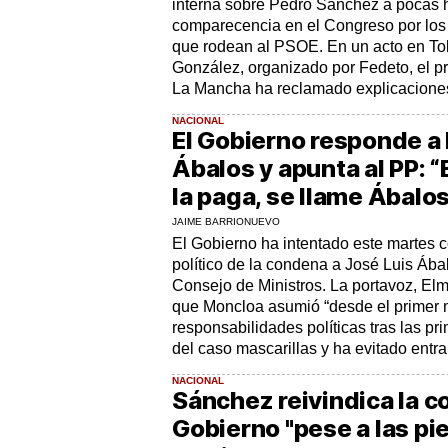
interna sobre Pedro Sánchez a pocas 
comparecencia en el Congreso por los
que rodean al PSOE. En un acto en Tol
González, organizado por Fedeto, el pr
La Mancha ha reclamado explicaciones
NACIONAL
El Gobierno responde a
Ábalos y apunta al PP: “
la paga, se llame Ábalo
JAIME BARRIONUEVO
El Gobierno ha intentado este martes c
político de la condena a José Luis Áb
Consejo de Ministros. La portavoz, El
que Moncloa asumió “desde el primer 
responsabilidades políticas tras las pr
del caso mascarillas y ha evitado entrar
NACIONAL
Sánchez reivindica la c
Gobierno "pese a las pi