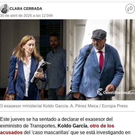
MásQueSucesos
CLARA CERRADA
Ve
MásQueMercados
30 de abril de 2026 a las 12:04h
re
so
JuicioExprés
INVESTIGACIÓN
INTERNACIONAL
OPINIÓN
MUNICIPIOS
El exasesor ministerial Koldo García. A. Pérez Meca / Europa Press
Este jueves se ha sentado a declarar el exasesor del
exministro de Transportes,
Koldo García
,
otro de los
acusados
del 'caso mascarillas' que se está investigando en