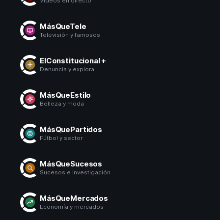
Vídeos en directo
MásQueTele
Televisión y famosos
ElConstitucional +
Denuncia y explora
MásQueEstilo
Belleza y moda
MásQuePartidos
Fútbol y sector
MásQueSucesos
Sucesos e investigación
MásQueMercados
Economía y mercados