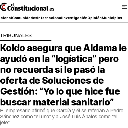
Ir
al
contenido
cional
Comunidades
Internacional
Investigación
Opinión
Municipios
TRIBUNALES
NACIONAL
Koldo asegura que Aldama le
COMUNIDADES
ayudó en la “logística” pero
ElConstitucional TV
no recuerda si le pasó la
oferta de Soluciones de
MásQueTele
Gestión: “Yo lo que hice fue
ElConstitucional +
buscar material sanitario”
MásQueEstilo
El empresario afirmó que García y él se referían a Pedro
Sánchez como “el uno” y a José Luis Ábalos como “el
MásQuePartidos
jefe”