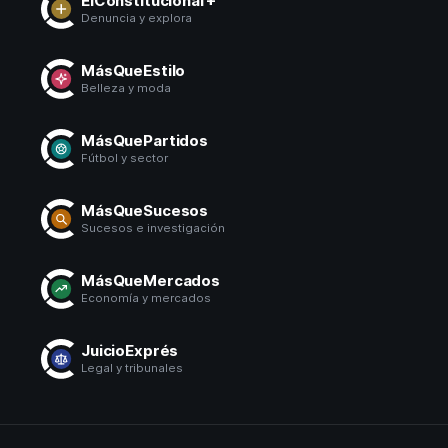
ElConstitucional +
Denuncia y explora
MásQueEstilo
Belleza y moda
MásQuePartidos
Fútbol y sector
MásQueSucesos
Sucesos e investigación
MásQueMercados
Economía y mercados
JuicioExprés
Legal y tribunales