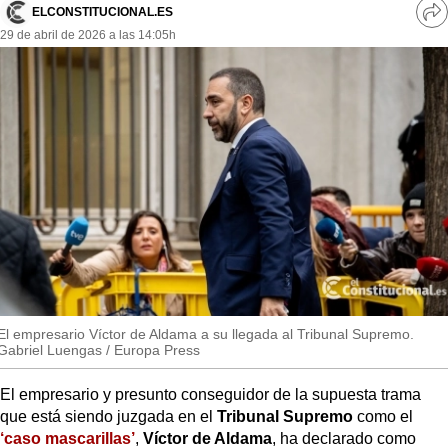
MásQueSucesos
ELCONSTITUCIONAL.ES
Ve
29 de abril de 2026 a las 14:05h
re
MásQueMercados
so
JuicioExprés
INVESTIGACIÓN
INTERNACIONAL
OPINIÓN
MUNICIPIOS
El empresario Víctor de Aldama a su llegada al Tribunal Supremo.
Gabriel Luengas / Europa Press
El empresario y presunto conseguidor de la supuesta trama
que está siendo juzgada en el
Tribunal Supremo
como el
‘caso mascarillas’
,
Víctor de Aldama
, ha declarado como