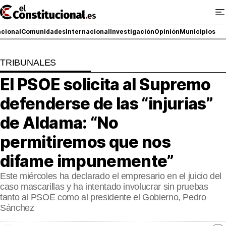
Ir
al
contenido
cional
Comunidades
Internacional
Investigación
Opinión
Municipios
TRIBUNALES
NACIONAL
El PSOE solicita al Supremo
COMUNIDADES
defenderse de las “injurias”
ElConstitucional TV
de Aldama: “No
permitiremos que nos
MásQueTele
difame impunemente”
ElConstitucional +
Este miércoles ha declarado el empresario en el juicio del
MásQueEstilo
caso mascarillas y ha intentado involucrar sin pruebas
tanto al PSOE como al presidente el Gobierno, Pedro
MásQuePartidos
Sánchez