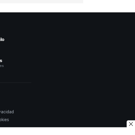
lo
a
és
les
ivacidad
okies