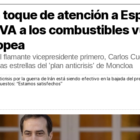
 toque de atención a Esp
IVA a los combustibles v
opea
l flamante vicepresidente primero, Carlos C
s estrellas del 'plan anticrisis' de Moncloa
crisis por la guerra de Irán está siendo efectivo en la bajada del p
uestos: “Estamos satisfechos”