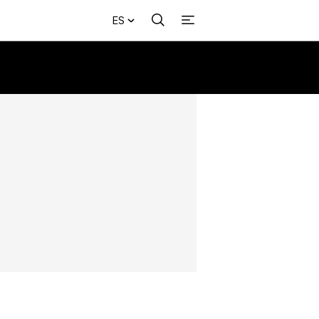
ES
Buscar
+
acional
Investigación
Opinión
Municipios
Más
NVESTIGACIÓN
s
NTERNACIONAL
PINIÓN
UNICIPIOS