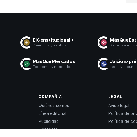
ElConstitucional +
MásQueEsti
Denuncia y explora
Belleza y mod
MásQueMercados
JuicioExpr
Economía y mercados
Legal y tribuna
COMPAÑÍA
LEGAL
Quiénes somos
Aviso legal
Línea editorial
Política de pr
Publicidad
Política de co
Contacto