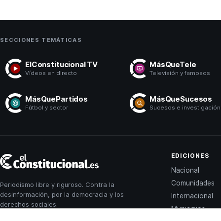
SECCIONES TEMÁTICAS
ElConstitucional TV
MásQueTele
Vídeos en directo
Televisión y famosos
MásQuePartidos
MásQueSucesos
Fútbol y sector
Sucesos e investigación
El
EDICIONES
Constitucional
Nacional
Comunidades
Periodismo libre y riguroso. Contra la
desinformación, por la democracia y los
Internacional
derechos sociales.
Municipios