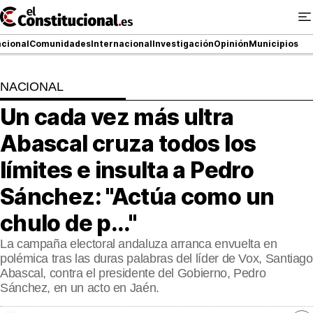
Ir
al
contenido
cional
Comunidades
Internacional
Investigación
Opinión
Municipios
NACIONAL
NACIONAL
Un cada vez más ultra
COMUNIDADES
Abascal cruza todos los
ElConstitucional TV
límites e insulta a Pedro
Sánchez: "Actúa como un
MásQueTele
chulo de p..."
ElConstitucional +
La campaña electoral andaluza arranca envuelta en
MásQueEstilo
polémica tras las duras palabras del líder de Vox, Santiago
Abascal, contra el presidente del Gobierno, Pedro
MásQuePartidos
Sánchez, en un acto en Jaén.