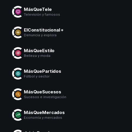
MásQueTele
Televisión y famosos
ElConstitucional +
Denuncia y explora
MásQueEstilo
Belleza y moda
MásQuePartidos
Fútbol y sector
MásQueSucesos
Sucesos e investigación
MásQueMercados
Economía y mercados