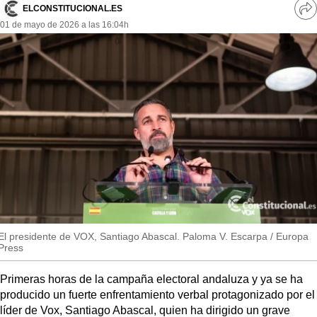
MásQueSucesos
ELCONSTITUCIONAL.ES
Ve
01 de mayo de 2026 a las 16:04h
re
MásQueMercados
so
JuicioExprés
INVESTIGACIÓN
INTERNACIONAL
OPINIÓN
MUNICIPIOS
El presidente de VOX, Santiago Abascal. Paloma V. Escarpa / Europa
Press
Primeras horas de la campaña electoral andaluza y ya se ha
producido un fuerte enfrentamiento verbal protagonizado por el
líder de Vox, Santiago Abascal, quien ha dirigido un grave