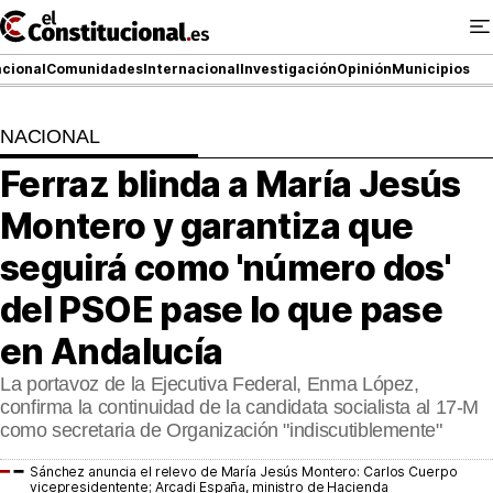
Ir
al
contenido
cional
Comunidades
Internacional
Investigación
Opinión
Municipios
NACIONAL
NACIONAL
Ferraz blinda a María Jesús
COMUNIDADES
Montero y garantiza que
ElConstitucional TV
seguirá como 'número dos'
del PSOE pase lo que pase
MásQueTele
en Andalucía
ElConstitucional +
La portavoz de la Ejecutiva Federal, Enma López,
MásQueEstilo
confirma la continuidad de la candidata socialista al 17-M
como secretaria de Organización "indiscutiblemente"
MásQuePartidos
Sánchez anuncia el relevo de María Jesús Montero: Carlos Cuerpo
vicepresidentente; Arcadi España, ministro de Hacienda