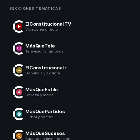
SECCIONES TEMÁTICAS
ElConstitucional TV
Vídeos en directo
MásQueTele
Televisión y famosos
ElConstitucional +
Denuncia y explora
MásQueEstilo
Belleza y moda
MásQuePartidos
Fútbol y sector
MásQueSucesos
Sucesos e investigación