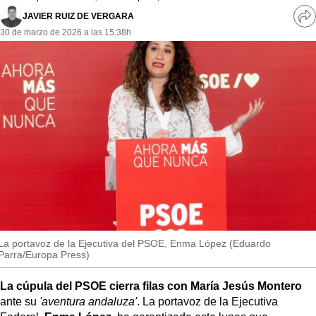
MásQueSucesos
JAVIER RUIZ DE VERGARA
Ve
30 de marzo de 2026 a las 15:38h
re
MásQueMercados
so
JuicioExprés
INVESTIGACIÓN
INTERNACIONAL
OPINIÓN
MUNICIPIOS
La portavoz de la Ejecutiva del PSOE, Enma López (Eduardo
Parra/Europa Press)
La cúpula del PSOE cierra filas con María Jesús Montero
ante su
'aventura andaluza'
. La portavoz de la Ejecutiva