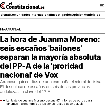
Ir
al
contenido
cional
Comunidades
Internacional
Investigación
Opinión
Municipios
NACIONAL
NACIONAL
La hora de Juanma Moreno:
COMUNIDADES
seis escaños 'bailones'
ElConstitucional TV
separan la mayoría absoluta
del PP-A de la 'proridad
MásQueTele
nacional' de Vox
ElConstitucional +
Arrancan quince días de una campaña electoral decisiva.
MásQueEstilo
El desenlace de escaños en seis de las provincias
andaluzas, la clave del 17-A
MásQuePartidos
La Junta de Juanma Moreno destina 97 millones de euros para
dinamizar la economía de las zonas rurales de Andalucía