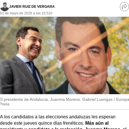
MásQueSucesos
JAVIER RUIZ DE VERGARA
Ve
01 de mayo de 2026 a las 15:51h
re
MásQueMercados
so
JuicioExprés
INVESTIGACIÓN
INTERNACIONAL
OPINIÓN
MUNICIPIOS
El presidente de Andalucía, Juanma Moreno. Gabriel Luengas / Europ
Press
A los candidatos a las elecciones andaluzas les esperan
desde este jueves quince días frenéticos.
Más aún al