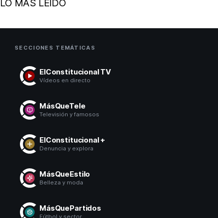
LO MÁS LEÍDO
SECCIONES TEMÁTICAS
ElConstitucional TV
Vídeos en directo
MásQueTele
Televisión y famosos
ElConstitucional +
Denuncia y explora
MásQueEstilo
Belleza y moda
MásQuePartidos
Fútbol y sector