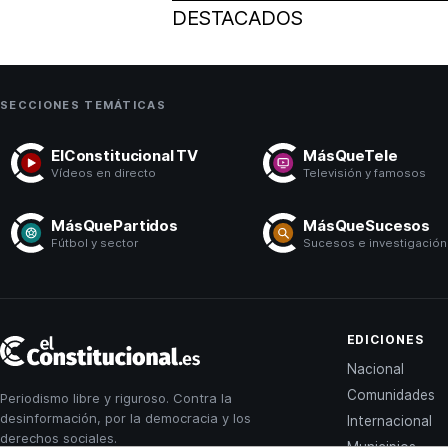
DESTACADOS
SECCIONES TEMÁTICAS
ElConstitucional TV
MásQueTele
Vídeos en directo
Televisión y famosos
MásQuePartidos
MásQueSucesos
Fútbol y sector
Sucesos e investigación
El
EDICIONES
Constitucional
Nacional
Comunidades
Periodismo libre y riguroso. Contra la
desinformación, por la democracia y los
Internacional
derechos sociales.
Municipios