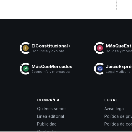
ElConstitucional +
MásQueEsti
Denuncia y explora
Belleza y mod
MásQueMercados
JuicioExpr
Economía y mercados
Legal y tribuna
COMPAÑÍA
LEGAL
Quiénes somos
Aviso legal
Línea editorial
Política de pr
Publicidad
Política de co
Contacto