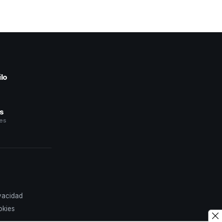
lo
a
és
les
ivacidad
okies