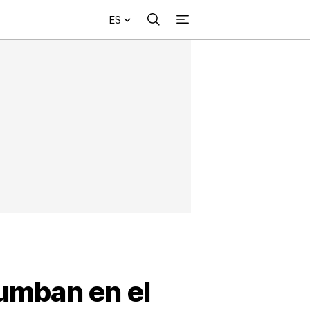
ES
Buscar
+
acional
Investigación
Opinión
Municipios
Más
NVESTIGACIÓN
s
NTERNACIONAL
PINIÓN
UNICIPIOS
tumban en el