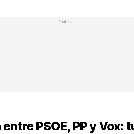
Nacional
Comunidades
Intern
I
ucional
ElConstitucional
MásQuePartidos
MásQueMercado
I
O
+
ele
MásQueEstilo
MásQueSucesos
JuicioExprés
M
a entre PSOE, PP y Vox: 