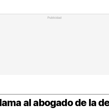
Nacional
Comunidades
Intern
I
ucional
ElConstitucional
MásQuePartidos
MásQueMercado
I
O
+
ele
MásQueEstilo
MásQueSucesos
JuicioExprés
M
lama al abogado de la d