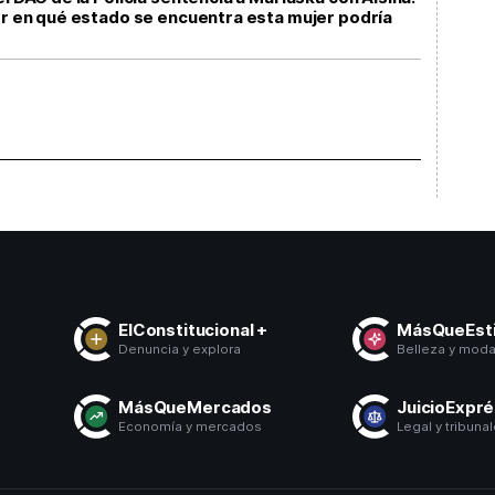
ber en qué estado se encuentra esta mujer podría
ElConstitucional +
MásQueEsti
Denuncia y explora
Belleza y mod
MásQueMercados
JuicioExpr
Economía y mercados
Legal y tribuna