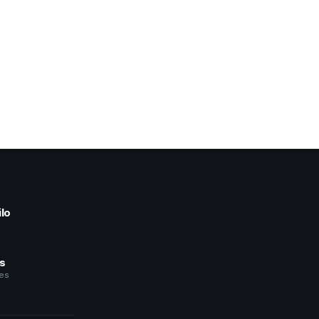
lo
a
és
les