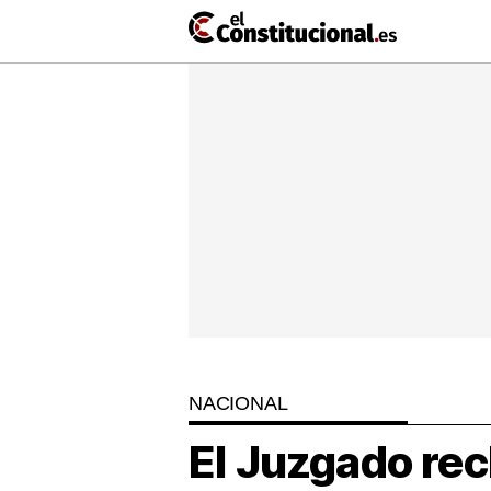
Ir
al
contenido
NACIONAL
COMUNIDADES
ElConstit
TV
MásQueT
NACIONAL
El Juzgado rec