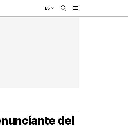
ES
Buscar
+
acional
Investigación
Opinión
Municipios
Más
NVESTIGACIÓN
s
NTERNACIONAL
PINIÓN
UNICIPIOS
enunciante del