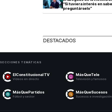
“Si tuviera interés en sa
preguntárselo”
DESTACADOS
SECCIONES TEMÁTICAS
ElConstitucional TV
MásQueTele
Vídeos en directo
Televisión y famosos
MásQuePartidos
MásQueSucesos
Fútbol y sector
Sucesos e investigación