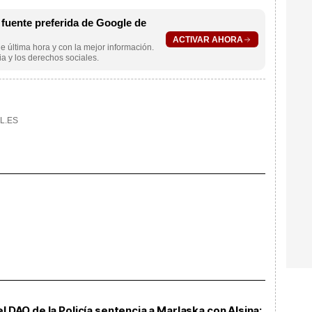
uente preferida de Google de
ACTIVAR AHORA
e última hora y con la mejor información.
a y los derechos sociales.
L.ES
l DAO de la Policía sentencia a Marlaska con Alsina: