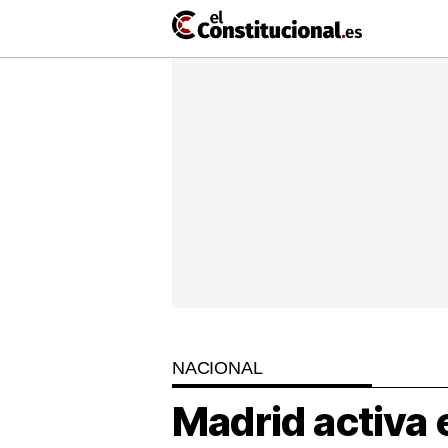
Ir
al
contenido
NACIONAL
COMUNIDADES
ElConstit
TV
MásQueT
NACIONAL
Madrid activa e