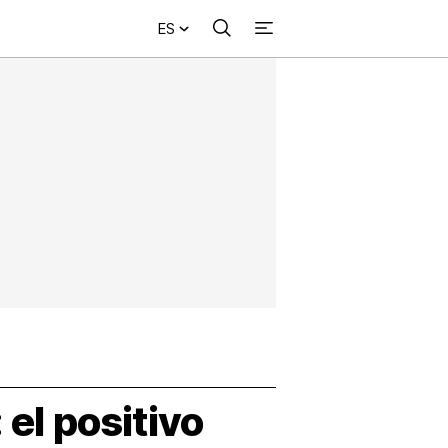
ES
Buscar
+
acional
Investigación
Opinión
Municipios
Más
NVESTIGACIÓN
s
NTERNACIONAL
PINIÓN
UNICIPIOS
 el positivo