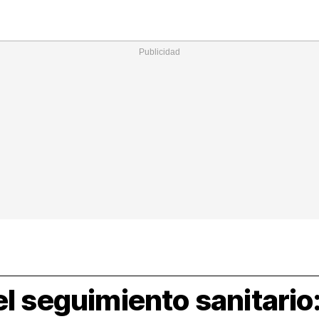
Nacional
Comunidades
Intern
I
ucional
ElConstitucional
MásQuePartidos
MásQueMercado
I
O
+
ele
MásQueEstilo
MásQueSucesos
JuicioExprés
M
l seguimiento sanitario: