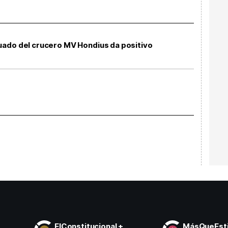
uado del crucero MV Hondius da positivo
ElConstitucional +
MásQueEsti