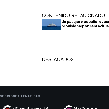
CONTENIDO RELACIONADO
Un pasajero español evac
provisional por hantavirus
DESTACADOS
SECCIONES TEMÁTICAS
ElConstitucional TV
MásQueTele