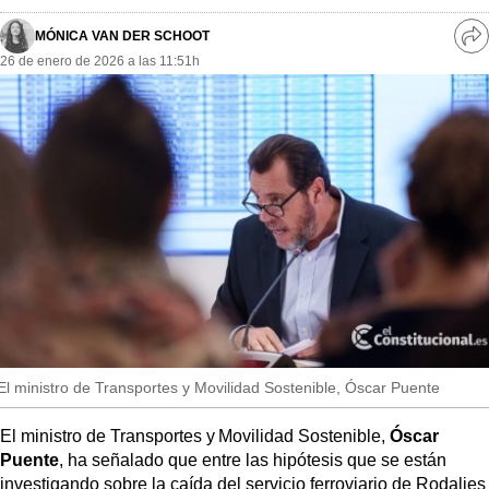
MásQueSucesos
MÓNICA VAN DER SCHOOT
Ve
MásQueMercados
26 de enero de 2026 a las 11:51h
re
so
JuicioExprés
INVESTIGACIÓN
INTERNACIONAL
OPINIÓN
MUNICIPIOS
El ministro de Transportes y Movilidad Sostenible, Óscar Puente
El ministro de Transportes y Movilidad Sostenible,
Óscar
Puente
, ha señalado que entre las hipótesis que se están
investigando sobre la caída del servicio ferroviario de Rodalies