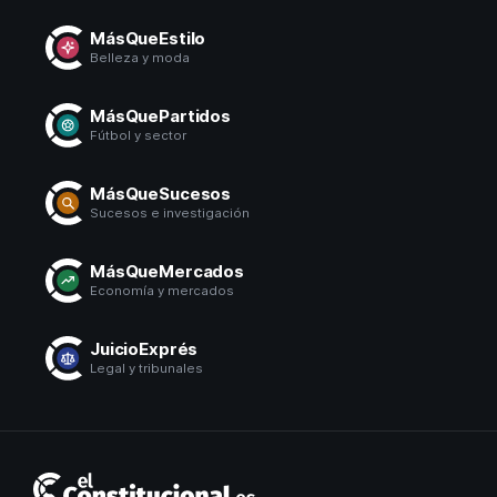
MásQueEstilo
Belleza y moda
MásQuePartidos
Fútbol y sector
MásQueSucesos
Sucesos e investigación
MásQueMercados
Economía y mercados
JuicioExprés
Legal y tribunales
El