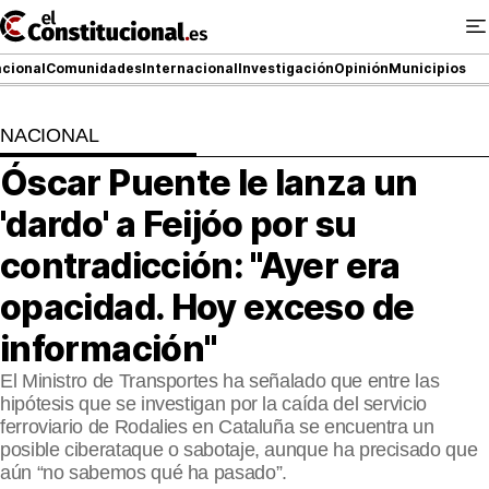
Ir
al
contenido
cional
Comunidades
Internacional
Investigación
Opinión
Municipios
NACIONAL
NACIONAL
Óscar Puente le lanza un
COMUNIDADES
'dardo' a Feijóo por su
ElConstitucional TV
contradicción: "Ayer era
opacidad. Hoy exceso de
MásQueTele
información"
ElConstitucional +
El Ministro de Transportes ha señalado que entre las
MásQueEstilo
hipótesis que se investigan por la caída del servicio
ferroviario de Rodalies en Cataluña se encuentra un
MásQuePartidos
posible ciberataque o sabotaje, aunque ha precisado que
aún “no sabemos qué ha pasado”.