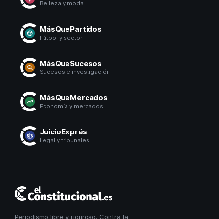
Belleza y moda
MásQuePartidos
Fútbol y sector
MásQueSucesos
Sucesos e investigación
MásQueMercados
Economía y mercados
JuicioExprés
Legal y tribunales
El
Constitucional
Periodismo libre y riguroso. Contra la