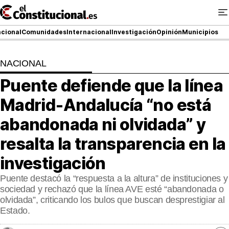
Ir
al
contenido
cional
Comunidades
Internacional
Investigación
Opinión
Municipios
NACIONAL
NACIONAL
Puente defiende que la línea
COMUNIDADES
Madrid‑Andalucía “no está
ElConstitucional TV
abandonada ni olvidada” y
resalta la transparencia en la
MásQueTele
investigación
ElConstitucional +
Puente destacó la “respuesta a la altura” de instituciones y
MásQueEstilo
sociedad y rechazó que la línea AVE esté “abandonada o
olvidada”, criticando los bulos que buscan desprestigiar al
MásQuePartidos
Estado.