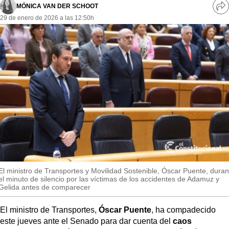
MásQueSucesos
MÓNICA VAN DER SCHOOT
Ve
29 de enero de 2026 a las 12:50h
re
MásQueMercados
so
JuicioExprés
INVESTIGACIÓN
INTERNACIONAL
OPINIÓN
MUNICIPIOS
El ministro de Transportes y Movilidad Sostenible, Óscar Puente, duran
el minuto de silencio por las víctimas de los accidentes de Adamuz y
Gelida antes de comparecer
El ministro de Transportes,
Óscar Puente
, ha compadecido
este jueves ante el Senado para dar cuenta del
caos