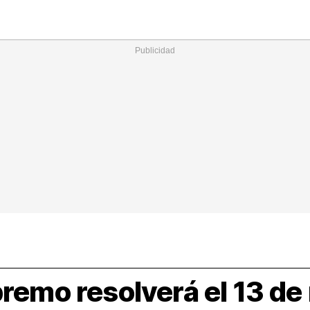
Nacional
Comunidades
Intern
I
ucional
ElConstitucional
MásQuePartidos
MásQueMercado
I
O
+
ele
MásQueEstilo
MásQueSucesos
JuicioExprés
M
premo resolverá el 13 de