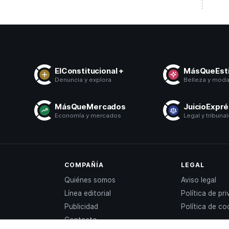
ElConstitucional +
MásQueEsti
Denuncia y explora
Belleza y mod
MásQueMercados
JuicioExpr
Economía y mercados
Legal y tribuna
COMPAÑÍA
LEGAL
Quiénes somos
Aviso legal
Línea editorial
Política de pr
Publicidad
Política de co
Contacto