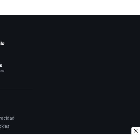
lo
a
és
les
ivacidad
okies