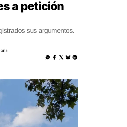
es a petición
agistrados sus argumentos.
goña'