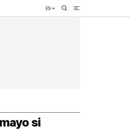
ES
Buscar
+
acional
Investigación
Opinión
Municipios
Más
NVESTIGACIÓN
s
NTERNACIONAL
PINIÓN
UNICIPIOS
 mayo si