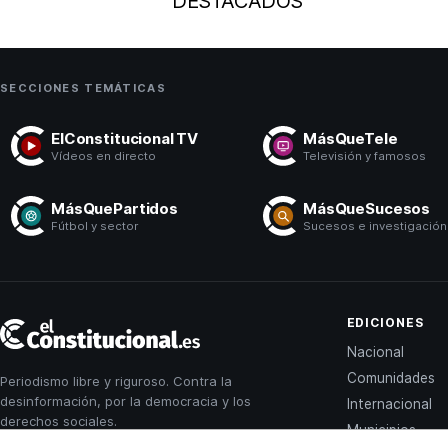
DESTACADOS
SECCIONES TEMÁTICAS
ElConstitucional TV
MásQueTele
Vídeos en directo
Televisión y famosos
MásQuePartidos
MásQueSucesos
Fútbol y sector
Sucesos e investigación
El
EDICIONES
Constitucional
Nacional
Comunidades
Periodismo libre y riguroso. Contra la
desinformación, por la democracia y los
Internacional
derechos sociales.
Municipios