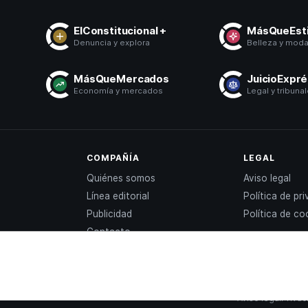
ElConstitucional +
MásQueEsti
Denuncia y explora
Belleza y mod
MásQueMercados
JuicioExpr
Economía y mercados
Legal y tribuna
COMPAÑÍA
LEGAL
Quiénes somos
Aviso legal
Línea editorial
Política de pr
Publicidad
Política de co
Contacto
Aviso legal
Privac