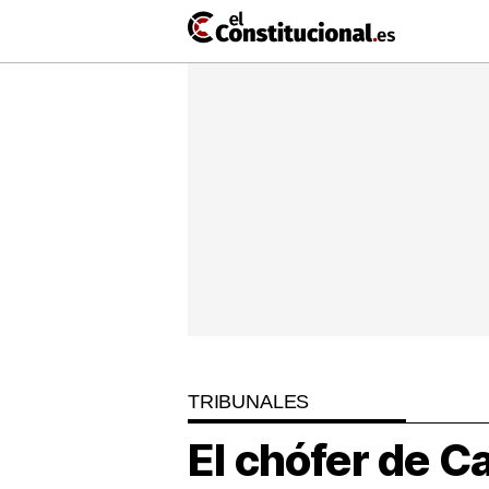
Ir
al
contenido
NACIONAL
COMUNIDADES
ElConstit
TV
MásQueT
TRIBUNALES
El chófer de C