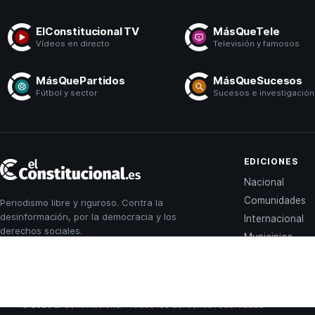
ElConstitucional TV
MásQueTele
Vídeos en directo
Televisión y famosos
MásQuePartidos
MásQueSucesos
Fútbol y sector
Sucesos e investigación
El
EDICIONES
Constitucional
Nacional
Comunidades
Periodismo libre y riguroso. Contra la
desinformación, por la democracia y los
Internacional
derechos sociales.
Municipios
© 2026 El Constitucional · Todos los derechos reservados