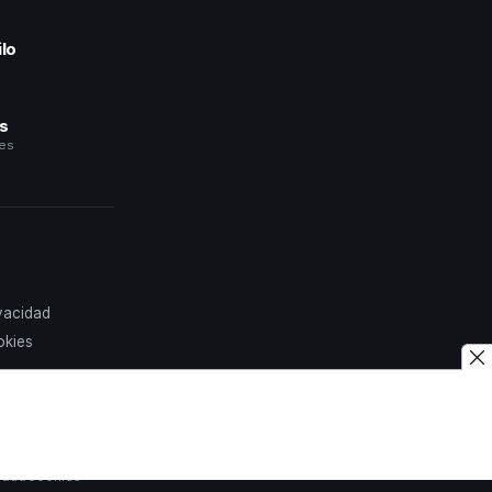
lo
a
és
les
ivacidad
okies
idad
Cookies