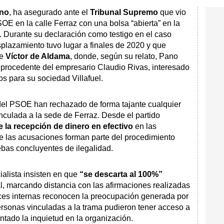
no
, ha asegurado ante el
Tribunal Supremo
que vio
OE en la calle Ferraz con una bolsa “abierta” en la
. Durante su declaración como testigo en el caso
splazamiento tuvo lugar a finales de 2020 y que
de
Víctor de Aldama
, donde, según su relato, Pano
 procedente del empresario Claudio Rivas, interesado
os para su sociedad Villafuel.
 del PSOE han rechazado de forma tajante cualquier
inculada a la sede de Ferraz. Desde el partido
e la recepción de dinero en efectivo
en las
ue las acusaciones forman parte del procedimiento
ebas concluyentes de ilegalidad.
ialista insisten en que
“se descarta al 100%”
al, marcando distancia con las afirmaciones realizadas
oces internas reconocen la preocupación generada por
rsonas vinculadas a la trama pudieron tener acceso a
ntado la inquietud en la organización.