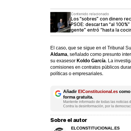
Contenido relacionado
Los “sobres” con dinero re
PSOE: descartan “al 100%” l
gente” entró “hasta la coci
El caso, que se sigue en el Tribunal S
Aldama
, señalado como presunto inter
su exasesor
Koldo García
. La investi
comisiones en contratos públicos dura
políticas o empresariales.
Añadir
ElConstitucional.es
como f
forma gratuita.
Mantente informado de todas las noticias d
Contra la desinformación, por la democraci
Sobre el autor
ELCONSTITUCIONAL.ES