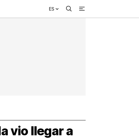
ES
Buscar
+
acional
Investigación
Opinión
Municipios
Más
NVESTIGACIÓN
s
NTERNACIONAL
PINIÓN
UNICIPIOS
 vio llegar a