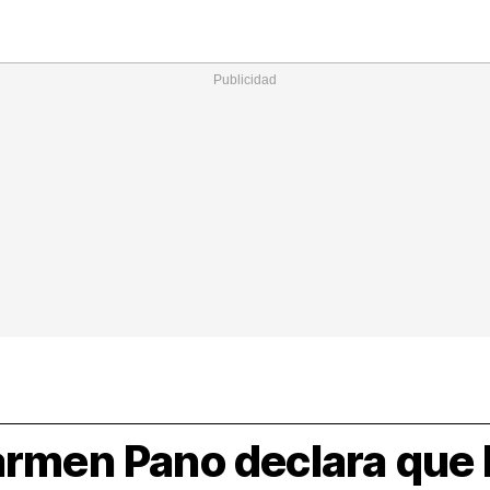
Nacional
Comunidades
Intern
I
ucional
ElConstitucional
MásQuePartidos
MásQueMercado
I
O
+
ele
MásQueEstilo
MásQueSucesos
JuicioExprés
M
armen Pano declara que la