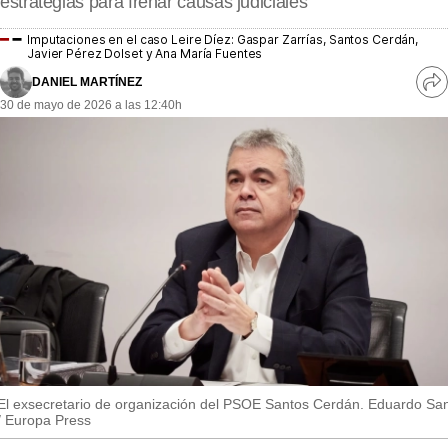
estrategias para frenar causas judiciales
MásQueSucesos
Imputaciones en el caso Leire Díez: Gaspar Zarrías, Santos Cerdán,
MásQueMercados
Javier Pérez Dolset y Ana María Fuentes
DANIEL MARTÍNEZ
Ve
JuicioExprés
30 de mayo de 2026 a las 12:40h
re
so
INVESTIGACIÓN
INTERNACIONAL
OPINIÓN
MUNICIPIOS
El exsecretario de organización del PSOE Santos Cerdán. Eduardo Sa
/ Europa Press