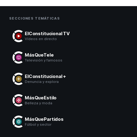
SECCIONES TEMÁTICAS
ElConstitucional TV
Vídeos en directo
MásQueTele
Televisión y famosos
ElConstitucional +
Denuncia y explora
MásQueEstilo
Belleza y moda
MásQuePartidos
Fútbol y sector