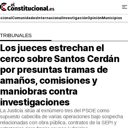
Ir
al
contenido
cional
Comunidades
Internacional
Investigación
Opinión
Municipios
TRIBUNALES
NACIONAL
Los jueces estrechan el
COMUNIDADES
cerco sobre Santos Cerdán
ElConstitucional TV
por presuntas tramas de
amaños, comisiones y
MásQueTele
maniobras contra
ElConstitucional +
investigaciones
MásQueEstilo
La Justicia sitúa al exnúmero tres del PSOE como
supuesto cabecilla de varias operaciones bajo sospecha
MásQuePartidos
relacionadas con obra pública, contratos de la SEPI y