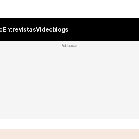
Nacional
Comunidades
Intern
I
o
Entrevistas
Videoblogs
ucional
ElConstitucional
MásQuePartidos
MásQueMercado
I
O
+
ele
MásQueEstilo
MásQueSucesos
JuicioExprés
M