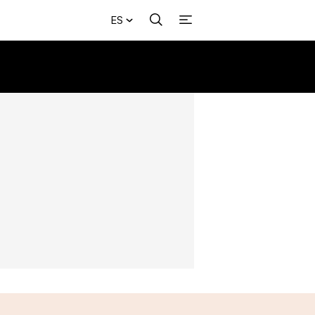
ES
Buscar
+
acional
Investigación
Opinión
Municipios
Más
NVESTIGACIÓN
s
NTERNACIONAL
PINIÓN
UNICIPIOS