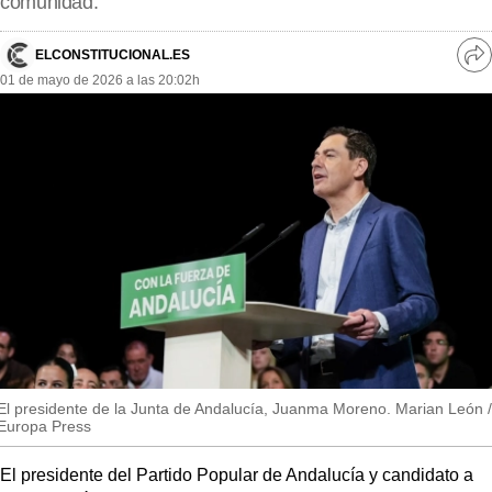
comunidad.
MásQueSucesos
MásQueMercados
ELCONSTITUCIONAL.ES
Ve
01 de mayo de 2026 a las 20:02h
re
JuicioExprés
so
INVESTIGACIÓN
INTERNACIONAL
OPINIÓN
MUNICIPIOS
El presidente de la Junta de Andalucía, Juanma Moreno. Marian León /
Europa Press
El presidente del Partido Popular de Andalucía y candidato a