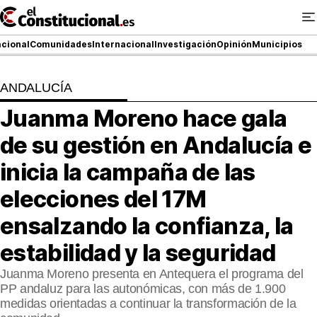
Ir
al
contenido
cional
Comunidades
Internacional
Investigación
Opinión
Municipios
ANDALUCÍA
NACIONAL
Juanma Moreno hace gala
COMUNIDADES
de su gestión en Andalucía e
ElConstitucional TV
inicia la campaña de las
elecciones del 17M
MásQueTele
ensalzando la confianza, la
ElConstitucional +
estabilidad y la seguridad
MásQueEstilo
Juanma Moreno presenta en Antequera el programa del
PP andaluz para las autonómicas, con más de 1.900
MásQuePartidos
medidas orientadas a continuar la transformación de la