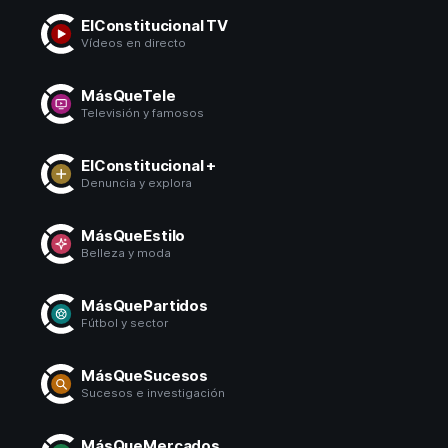
ElConstitucional TV
Vídeos en directo
MásQueTele
Televisión y famosos
ElConstitucional +
Denuncia y explora
MásQueEstilo
Belleza y moda
MásQuePartidos
Fútbol y sector
MásQueSucesos
Sucesos e investigación
MásQueMercados