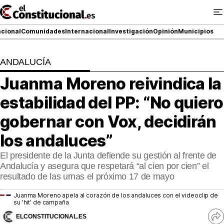
Ir
al
contenido
cional
Comunidades
Internacional
Investigación
Opinión
Municipios
ANDALUCÍA
NACIONAL
Juanma Moreno reivindica la
COMUNIDADES
estabilidad del PP: “No quiero
ElConstitucional TV
gobernar con Vox, decidirán
los andaluces”
MásQueTele
El presidente de la Junta defiende su gestión al frente de
ElConstitucional +
Andalucía y asegura que respetará “al cien por cien” el
resultado de las urnas el próximo 17 de mayo
MásQueEstilo
Juanma Moreno apela al corazón de los andaluces con el videoclip de
su 'hit' de campaña
MásQuePartidos
ELCONSTITUCIONAL.ES
Ve