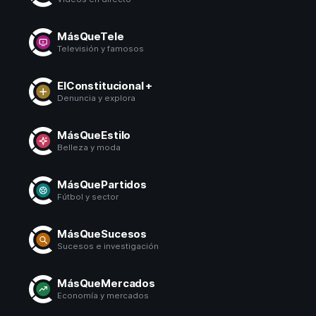
MásQueTele
Televisión y famosos
ElConstitucional +
Denuncia y explora
MásQueEstilo
Belleza y moda
MásQuePartidos
Fútbol y sector
MásQueSucesos
Sucesos e investigación
MásQueMercados
Economía y mercados