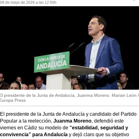
MásQueSucesos
08 de mayo de 2026 a las 12:50h
re
so
MásQueMercados
JuicioExprés
INVESTIGACIÓN
INTERNACIONAL
OPINIÓN
MUNICIPIOS
El presidente de la Junta de Andalucía, Juanma Moreno. Marian León /
Europa Press
El presidente de la Junta de Andalucía y candidato del Partido
Popular a la reelección,
Juanma Moreno
, defendió este
viernes en Cádiz su modelo de
“estabilidad, seguridad y
convivencia” para Andalucía
y dejó claro que su objetivo