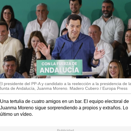
MásQueSucesos
so
MásQueMercados
JuicioExprés
INVESTIGACIÓN
INTERNACIONAL
OPINIÓN
MUNICIPIOS
El presidente del PP-A y candidato a la reelección a la presidencia de l
Junta de Andalucía, Juanma Moreno. Madero Cubero / Europa Press
Una tertulia de cuatro amigos en un bar. El equipo electoral de
Juanma Moreno sigue sorprendiendo a propios y extraños. Lo
último un vídeo.