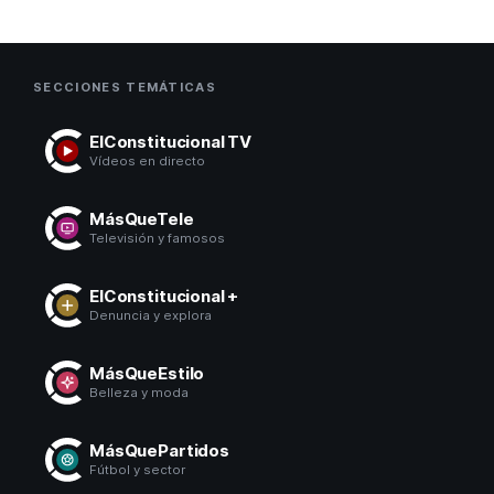
SECCIONES TEMÁTICAS
ElConstitucional TV
Vídeos en directo
MásQueTele
Televisión y famosos
ElConstitucional +
Denuncia y explora
MásQueEstilo
Belleza y moda
MásQuePartidos
Fútbol y sector