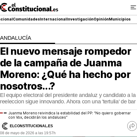
Ir
al
contenido
cional
Comunidades
Internacional
Investigación
Opinión
Municipios
ANDALUCÍA
NACIONAL
El nuevo mensaje rompedor
COMUNIDADES
de la campaña de Juanma
ElConstitucional TV
Moreno: ¿Qué ha hecho por
nosotros...?
MásQueTele
El equipo electoral del presidente andaluz y candidato a la
ElConstitucional +
reeleccion sigue innovando. Ahora con una 'tertulia' de bar
MásQueEstilo
Juanma Moreno reivindica la estabilidad del PP: “No quiero gobernar
con Vox, decidirán los andaluces”
MásQuePartidos
ELCONSTITUCIONAL.ES
Ve
08 de mayo de 2026 a las 19:57h
re