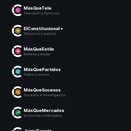
MásQueTele
Televisión y famosos
ElConstitucional +
Denuncia y explora
MásQueEstilo
Belleza y moda
MásQuePartidos
Fútbol y sector
MásQueSucesos
Sucesos e investigación
MásQueMercados
Economía y mercados
JuicioExprés