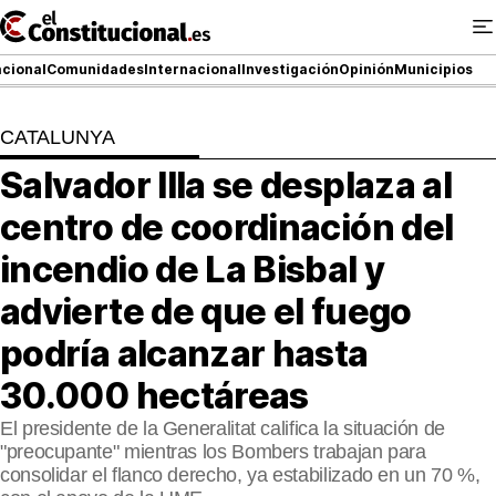
Ir
al
contenido
cional
Comunidades
Internacional
Investigación
Opinión
Municipios
CATALUNYA
NACIONAL
Salvador Illa se desplaza al
COMUNIDADES
centro de coordinación del
ElConstitucional TV
incendio de La Bisbal y
advierte de que el fuego
MásQueTele
podría alcanzar hasta
ElConstitucional +
30.000 hectáreas
MásQueEstilo
El presidente de la Generalitat califica la situación de
"preocupante" mientras los Bombers trabajan para
MásQuePartidos
consolidar el flanco derecho, ya estabilizado en un 70 %,