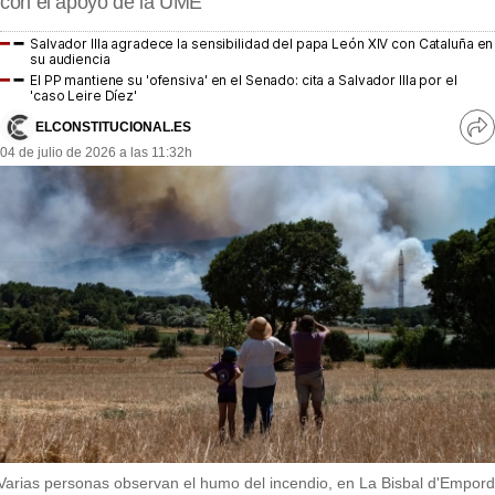
con el apoyo de la UME
MásQueSucesos
Salvador Illa agradece la sensibilidad del papa León XIV con Cataluña en
MásQueMercados
su audiencia
El PP mantiene su 'ofensiva' en el Senado: cita a Salvador Illa por el
'caso Leire Díez'
JuicioExprés
ELCONSTITUCIONAL.ES
Ve
INVESTIGACIÓN
04 de julio de 2026 a las 11:32h
re
so
INTERNACIONAL
OPINIÓN
MUNICIPIOS
Varias personas observan el humo del incendio, en La Bisbal d'Empord