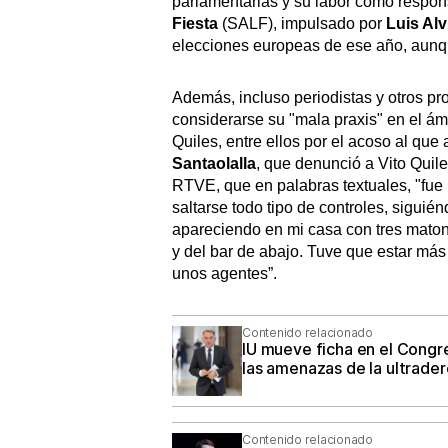
parlamentarias y su labor como respo
Fiesta
(SALF), impulsado por
Luis Alv
elecciones europeas de ese año, aunq
Además, incluso periodistas y otros pr
considerarse su "mala praxis" en el ám
Quiles, entre ellos por el acoso al qu
Santaolalla
, que denunció a Vito Quile
RTVE, que en palabras textuales, "fue
saltarse todo tipo de controles, siguié
apareciendo en mi casa con tres matone
y del bar de abajo. Tuve que estar más 
unos agentes”.
Contenido relacionado
IU mueve ficha en el Congre
las amenazas de la ultrader
Contenido relacionado