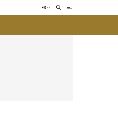
ES
Buscar
+
acional
Investigación
Opinión
Municipios
Más
NVESTIGACIÓN
s
NTERNACIONAL
PINIÓN
UNICIPIOS