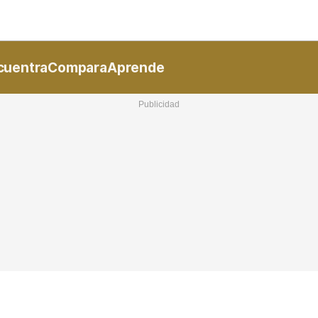
Nacional
Comunidades
Intern
I
cuentra
Compara
Aprende
ucional
ElConstitucional
MásQuePartidos
MásQueMercado
I
O
+
ele
MásQueEstilo
MásQueSucesos
JuicioExprés
M