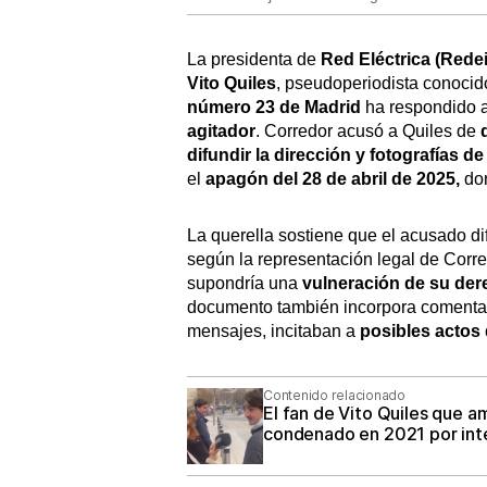
La presidenta de
Red Eléctrica (Redei
Vito Quiles
, pseudoperiodista conocido
número 23 de Madrid
ha respondido 
agitador
. Corredor acusó a Quiles de
difundir la dirección y fotografías d
el
apagón del 28 de abril de 2025,
do
La querella sostiene que el acusado di
según la representación legal de Corredo
supondría una
vulneración de su dere
documento también incorpora comentar
mensajes, incitaban a
posibles actos
Contenido relacionado
El fan de Vito Quiles que 
condenado en 2021 por int