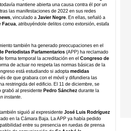
todavía mantiene abierta una causa contra él por un
s tras las manifestaciones de 2022 en sus redes
news
, vinculado a
Javier Negre
. En ellas, señaló a
e
Facua
, atribuyéndole delitos como extorsión, estafa
amiento también ha generado preocupaciones en el
e Periodistas Parlamentarios
(APP) ha reclamado
 de forma temporal la acreditación en el
Congreso de
orma de actuar no respeta las normas básicas de la
ongreso está estudiando si adopta
medidas
és de que grabara con el móvil y difundiera las
 restringida del edificio. El 11 de diciembre, se
 grabó al presidente
Pedro Sánchez
durante la
n instante
.
 también siguió al expresidente
José Luis Rodríguez
ado en la Cámara Baja. La APP ya había pedido
patibilidad entre su presencia en ruedas de prensa