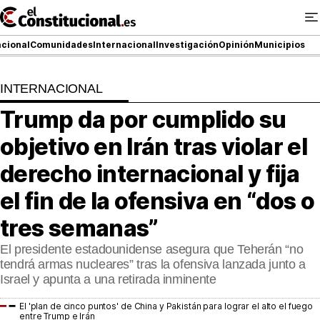
Ir
al
contenido
cional
Comunidades
Internacional
Investigación
Opinión
Municipios
INTERNACIONAL
NACIONAL
Trump da por cumplido su
COMUNIDADES
objetivo en Irán tras violar el
ElConstitucional TV
derecho internacional y fija
el fin de la ofensiva en “dos o
MásQueTele
tres semanas”
ElConstitucional +
El presidente estadounidense asegura que Teherán “no
MásQueEstilo
tendrá armas nucleares” tras la ofensiva lanzada junto a
Israel y apunta a una retirada inminente
MásQuePartidos
El 'plan de cinco puntos' de China y Pakistán para lograr el alto el fuego
entre Trump e Irán