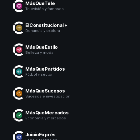
MásQueTele
Televisión y famosos
ElConstitucional +
Denuncia y explora
MásQueEstilo
Belleza y moda
MásQuePartidos
Fútbol y sector
MásQueSucesos
Sucesos e investigación
MásQueMercados
Economía y mercados
JuicioExprés