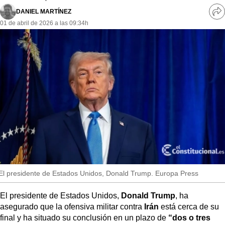
MásQueSucesos
DANIEL MARTÍNEZ
Ve
01 de abril de 2026 a las 09:34h
re
MásQueMercados
so
JuicioExprés
INVESTIGACIÓN
INTERNACIONAL
OPINIÓN
MUNICIPIOS
El presidente de Estados Unidos, Donald Trump. Europa Press
El presidente de Estados Unidos,
Donald Trump
, ha
asegurado que la ofensiva militar contra
Irán
está cerca de su
final y ha situado su conclusión en un plazo de
“dos o tres