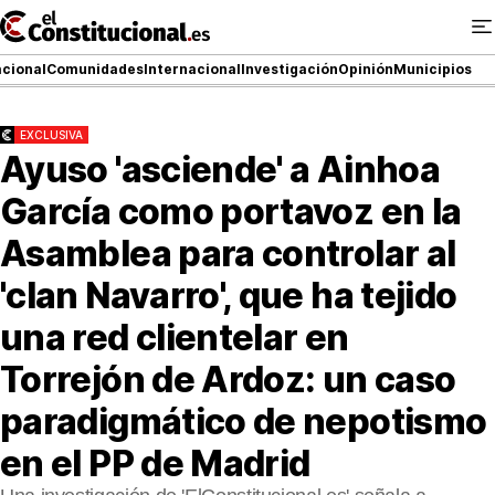
Ir
al
contenido
cional
Comunidades
Internacional
Investigación
Opinión
Municipios
EXCLUSIVA
Ayuso 'asciende' a Ainhoa
NACIONAL
García como portavoz en la
COMUNIDADES
Asamblea para controlar al
ElConstitucional TV
'clan Navarro', que ha tejido
MásQueTele
una red clientelar en
ElConstitucional +
Torrejón de Ardoz: un caso
MásQueEstilo
paradigmático de nepotismo
MásQuePartidos
en el PP de Madrid