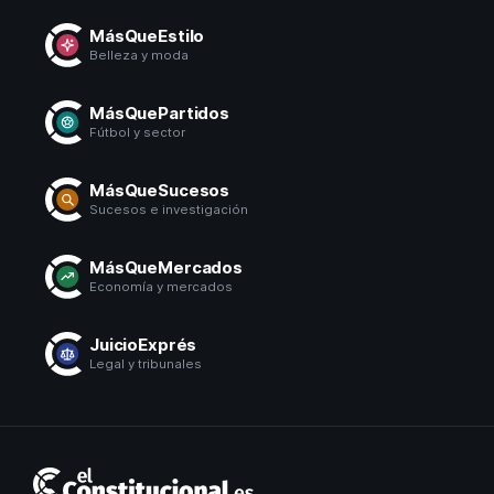
MásQueEstilo
Belleza y moda
MásQuePartidos
Fútbol y sector
MásQueSucesos
Sucesos e investigación
MásQueMercados
Economía y mercados
JuicioExprés
Legal y tribunales
El
Constitucional