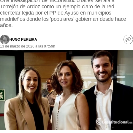
Una investigación de 'ElConstitucional.es' señala a
MásQueSucesos
Torrejón de Ardoz como un ejemplo claro de la red
clientelar tejida por el PP de Ayuso en municipios
MásQueMercados
madrileños donde los 'populares' gobiernan desde hace
años.
JuicioExprés
INVESTIGACIÓN
HUGO PEREIRA
Ve
13 de marzo de 2026 a las 07:59h
re
INTERNACIONAL
so
OPINIÓN
MUNICIPIOS