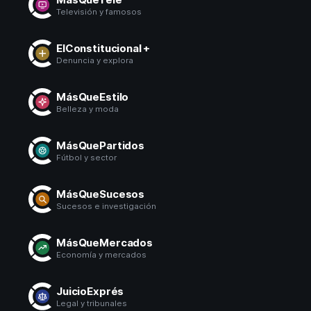
MásQueSucesos
Televisión y famosos
MásQueMercados
ElConstitucional +
Denuncia y explora
JuicioExprés
INVESTIGACIÓN
MásQueEstilo
Belleza y moda
INTERNACIONAL
OPINIÓN
MásQuePartidos
Fútbol y sector
MUNICIPIOS
MásQueSucesos
Sucesos e investigación
MásQueMercados
Economía y mercados
JuicioExprés
Legal y tribunales