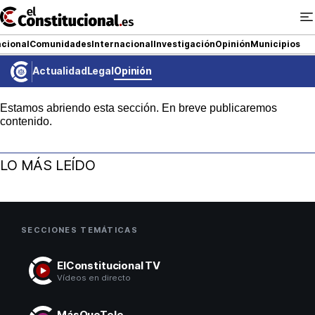
Ir
al
contenido
cional
Comunidades
Internacional
Investigación
Opinión
Municipios
Actualidad
Legal
Opinión
NACIONAL
Estamos abriendo esta sección. En breve publicaremos
contenido.
COMUNIDADES
ElConstitucional TV
LO MÁS LEÍDO
MásQueTele
ElConstitucional +
SECCIONES TEMÁTICAS
MásQueEstilo
ElConstitucional TV
Vídeos en directo
MásQuePartidos
MásQueTele